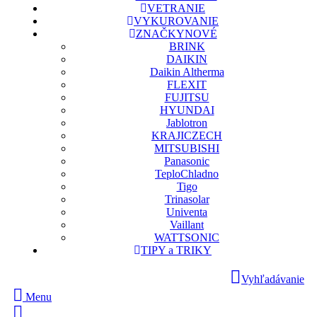
VETRANIE
VYKUROVANIE
ZNAČKY
NOVÉ
BRINK
DAIKIN
Daikin Altherma
FLEXIT
FUJITSU
HYUNDAI
Jablotron
KRAJICZECH
MITSUBISHI
Panasonic
TeploChladno
Tigo
Trinasolar
Univenta
Vaillant
WATTSONIC
TIPY a TRIKY
Vyhľadávanie
Menu