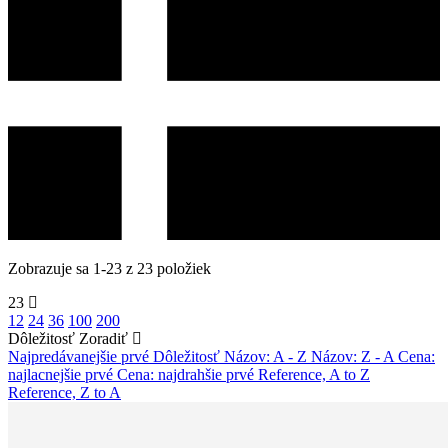
Zobrazuje sa 1-23 z 23 položiek
23
12
24
36
100
200
Dôležitosť
Zoradiť
Najpredávanejšie prvé
Dôležitosť
Názov: A - Z
Názov: Z - A
Cena:
najlacnejšie prvé
Cena: najdrahšie prvé
Reference, A to Z
Reference, Z to A