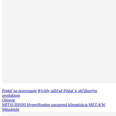
Pridať na porovnanie
Rýchly náhľad
Pridať k obľúbeným
produktom
Objavte
MITSUBISHI HyperHeating parapetná klimatizácia MFZ-KW
Mitsubishi