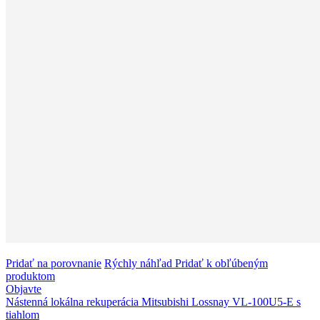
Pridať na porovnanie
Rýchly náhľad
Pridať k obľúbeným
produktom
Objavte
Nástenná lokálna rekuperácia Mitsubishi Lossnay VL-100U5-E s
tiahlom