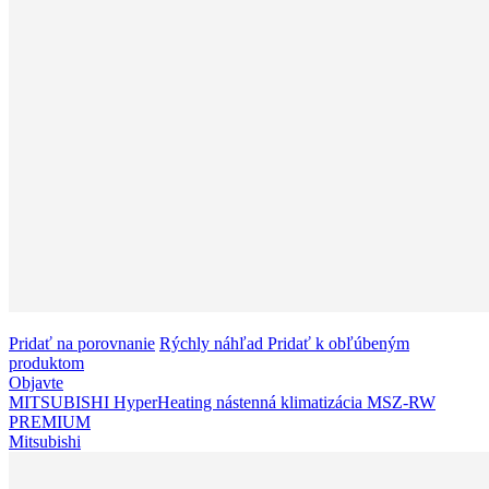
Pridať na porovnanie
Rýchly náhľad
Pridať k obľúbeným
produktom
Objavte
MITSUBISHI HyperHeating nástenná klimatizácia MSZ-RW
PREMIUM
Mitsubishi