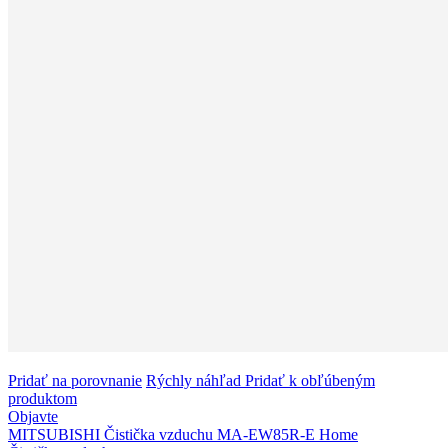
Pridať na porovnanie
Rýchly náhľad
Pridať k obľúbeným
produktom
Objavte
MITSUBISHI Čistička vzduchu MA-EW85R-E Home