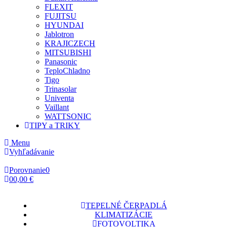
FLEXIT
FUJITSU
HYUNDAI
Jablotron
KRAJICZECH
MITSUBISHI
Panasonic
TeploChladno
Tigo
Trinasolar
Univenta
Vaillant
WATTSONIC
TIPY a TRIKY
Menu
Vyhľadávanie
Porovnanie
0
0
0,00 €
TEPELNÉ ČERPADLÁ
KLIMATIZÁCIE
FOTOVOLTIKA