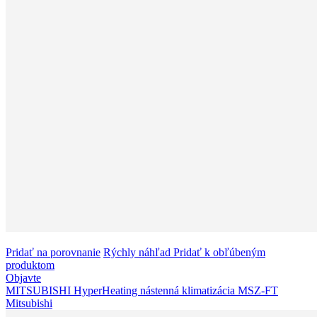
Pridať na porovnanie
Rýchly náhľad
Pridať k obľúbeným
produktom
Objavte
MITSUBISHI HyperHeating nástenná klimatizácia MSZ-FT
Mitsubishi