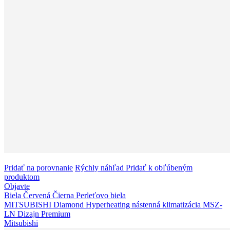
Pridať na porovnanie
Rýchly náhľad
Pridať k obľúbeným
produktom
Objavte
Biela
Červená
Čierna
Perleťovo biela
MITSUBISHI Diamond Hyperheating nástenná klimatizácia MSZ-
LN Dizajn Premium
Mitsubishi