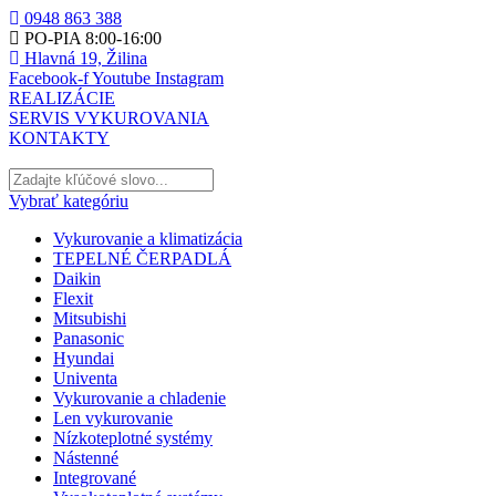
0948 863 388
PO-PIA 8:00-16:00
Hlavná 19, Žilina
Facebook-f
Youtube
Instagram
REALIZÁCIE
SERVIS VYKUROVANIA
KONTAKTY
Vybrať kategóriu
Vykurovanie a klimatizácia
TEPELNÉ ČERPADLÁ
Daikin
Flexit
Mitsubishi
Panasonic
Hyundai
Univenta
Vykurovanie a chladenie
Len vykurovanie
Nízkoteplotné systémy
Nástenné
Integrované