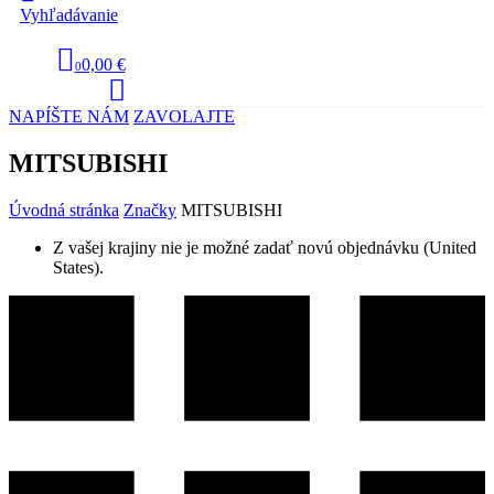
Vyhľadávanie
0,00 €
0
NAPÍŠTE NÁM
ZAVOLAJTE
MITSUBISHI
Úvodná stránka
Značky
MITSUBISHI
Z vašej krajiny nie je možné zadať novú objednávku (United
States).