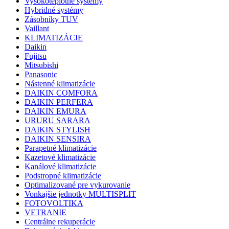
Vysokoteplotné systémy
Hybridné systémy
Zásobníky TUV
Vaillant
KLIMATIZÁCIE
Daikin
Fujitsu
Mitsubishi
Panasonic
Nástenné klimatizácie
DAIKIN COMFORA
DAIKIN PERFERA
DAIKIN EMURA
URURU SARARA
DAIKIN STYLISH
DAIKIN SENSIRA
Parapetné klimatizácie
Kazetové klimatizácie
Kanálové klimatizácie
Podstropné klimatizácie
Optimalizované pre vykurovanie
Vonkajšie jednotky MULTISPLIT
FOTOVOLTIKA
VETRANIE
Centrálne rekuperácie