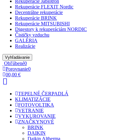
Rekuperácie Jablotron
Rekuperácie FLEXIT Nordic
Decentrálne rekuperácie
Rekuperácie BRINK
Rekuperácie MITSUBISHI
Digestory k rekuperáciám NORDIC
Čističky vzduchu
GALÉRIA
Realizácie
Vyhľadávanie
Obľúbené
0
Porovnanie
0
0
0,00 €
TEPELNÉ ČERPADLÁ
KLIMATIZÁCIE
FOTOVOLTIKA
VETRANIE
VYKUROVANIE
ZNAČKY
NOVÉ
BRINK
DAIKIN
Daikin Altherma