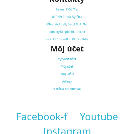
Hlavná 1152/19,
010 09 Žilina-Bytčica
0948 863 388
,
0903 054 763
ponuky@teplochladno.sk
GPS: 49.1792683, 18.7283682
Môj účet
Vytvoriť účet
Môj účet
Môj košík
Adresy
História objednávok
Facebook-f
Youtube
Instagram