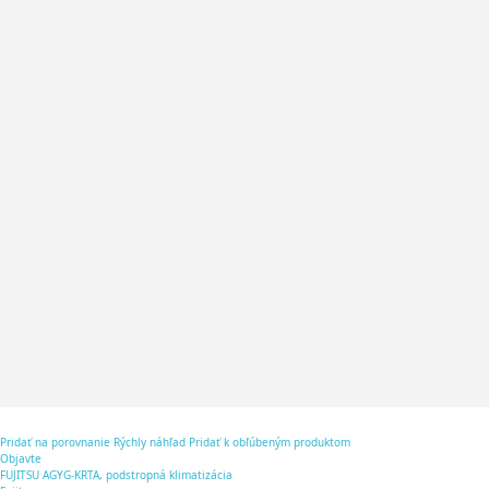
Pridať na porovnanie
Rýchly náhľad
Pridať k obľúbeným produktom
Objavte
FUJITSU AGYG-KRTA, podstropná klimatizácia