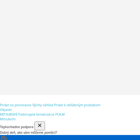
Pridať na porovnanie
Rýchly náhľad
Pridať k obľúbeným produktom
Objavte
MITSUBISHI Podstropná klimatizácia PCA-M
Mitsubishi
Teplochladno podpora
Dobrý deň, ako vám môžeme pomôcť?