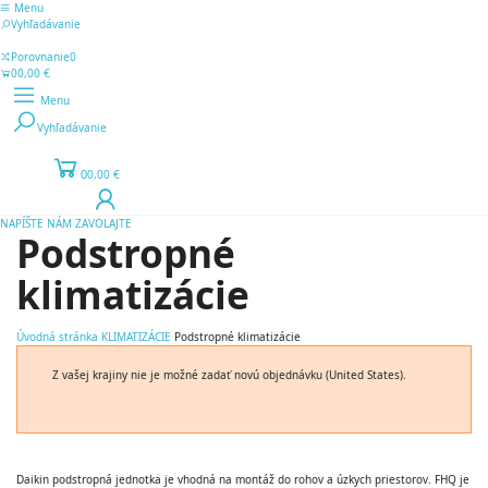
Menu
Vyhľadávanie
Porovnanie
0
0
0,00 €
Menu
Vyhľadávanie
0
0,00 €
NAPÍŠTE NÁM
ZAVOLAJTE
Podstropné
klimatizácie
Úvodná stránka
KLIMATIZÁCIE
Podstropné klimatizácie
Z vašej krajiny nie je možné zadať novú objednávku (United States).
Daikin podstropná jednotka je vhodná na montáž do rohov a úzkych priestorov. FHQ je