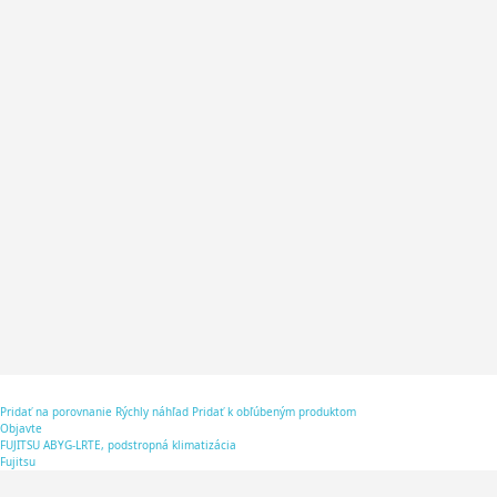
Pridať na porovnanie
Rýchly náhľad
Pridať k obľúbeným produktom
Objavte
FUJITSU ABYG-LRTE, podstropná klimatizácia
Fujitsu