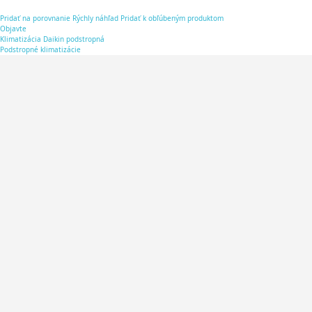
Pridať na porovnanie
Rýchly náhľad
Pridať k obľúbeným produktom
Objavte
Klimatizácia Daikin podstropná
Podstropné klimatizácie