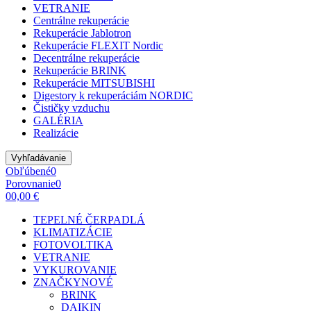
VETRANIE
Centrálne rekuperácie
Rekuperácie Jablotron
Rekuperácie FLEXIT Nordic
Decentrálne rekuperácie
Rekuperácie BRINK
Rekuperácie MITSUBISHI
Digestory k rekuperáciám NORDIC
Čističky vzduchu
GALÉRIA
Realizácie
Vyhľadávanie
Obľúbené
0
Porovnanie
0
0
0,00 €
TEPELNÉ ČERPADLÁ
KLIMATIZÁCIE
FOTOVOLTIKA
VETRANIE
VYKUROVANIE
ZNAČKY
NOVÉ
BRINK
DAIKIN