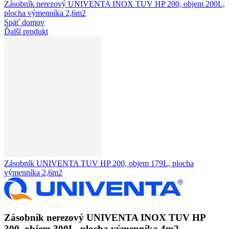
Zásobník nerezový UNIVENTA INOX TUV HP 200, objem 200L,
plocha výmenníka 2,6m2
Späť domov
Ďalší produkt
Zásobník UNIVENTA TUV HP 200, objem 179L, plocha
výmenníka 2,6m2
Zásobník nerezový UNIVENTA INOX TUV HP
300, objem 300L, plocha výmenníka 4m2