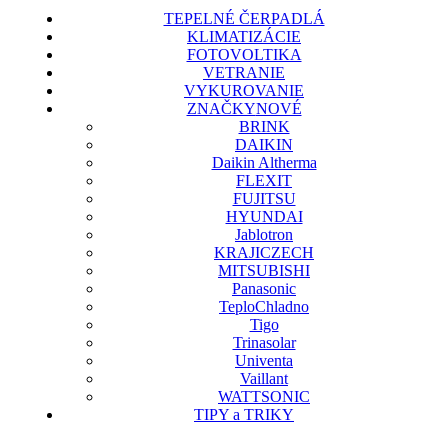
TEPELNÉ ČERPADLÁ
KLIMATIZÁCIE
FOTOVOLTIKA
VETRANIE
VYKUROVANIE
ZNAČKY
NOVÉ
BRINK
DAIKIN
Daikin Altherma
FLEXIT
FUJITSU
HYUNDAI
Jablotron
KRAJICZECH
MITSUBISHI
Panasonic
TeploChladno
Tigo
Trinasolar
Univenta
Vaillant
WATTSONIC
TIPY a TRIKY