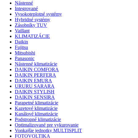
Nástenné
Integrované
Vysokoteplotné systémy
Hybridné systémy
Zásobníky TUV
Vaillant
KLIMATIZÁCIE
Daikin
Fujitsu
Mitsubishi
Panasonic
Nástenné klimatizácie
DAIKIN COMFORA
DAIKIN PERFERA
DAIKIN EMURA
URURU SARARA
DAIKIN STYLISH
DAIKIN SENSIRA
Parapetné klimatizácie
Kazetové klimatizácie
Kanálové klimatizácie
Podstropné klimatizácie
Optimalizované pre vykurovanie
Vonkajšie jednotky MULTISPLIT
FOTOVOLTIKA