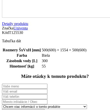
Detaily produktu
Značka
Univenta
Kód
T125530
Tabuľka dát
Rozmery ŠxVxH [mm]
500(600) × 1554 × 500(600)
Farba
Biela
Zásobník vody [L]
300
Hmotnosť [kg]
55
Máte otázky k tomuto produktu?