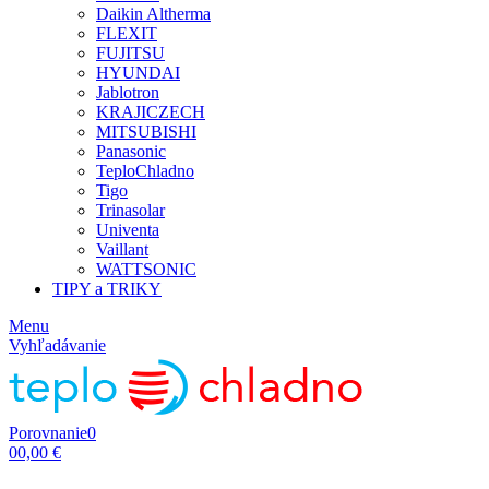
Daikin Altherma
FLEXIT
FUJITSU
HYUNDAI
Jablotron
KRAJICZECH
MITSUBISHI
Panasonic
TeploChladno
Tigo
Trinasolar
Univenta
Vaillant
WATTSONIC
TIPY a TRIKY
Menu
Vyhľadávanie
Porovnanie
0
0
0,00 €