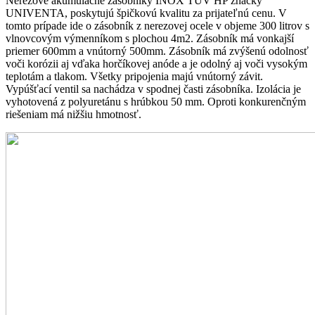
Nerezové akumulačné zásobníky INOX TUV HP znaćky
UNIVENTA, poskytujú špičkovú kvalitu za prijateľnú cenu. V
tomto prípade ide o zásobník z nerezovej ocele v objeme 300 litrov s
vlnovcovým výmenníkom s plochou 4m2. Zásobník má vonkajší
priemer 600mm a vnútorný 500mm. Zásobník má zvýšenú odolnosť
voči korózii aj vďaka horčíkovej anóde a je odolný aj voči vysokým
teplotám a tlakom. Všetky pripojenia majú vnútorný závit.
Vypúšťací ventil sa nachádza v spodnej časti zásobníka. Izolácia je
vyhotovená z polyuretánu s hrúbkou 50 mm. Oproti konkurenčným
riešeniam má nižšiu hmotnosť.