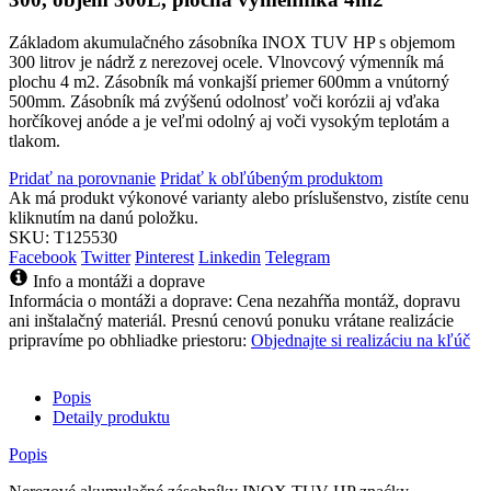
Základom akumulačného zásobníka INOX TUV HP s objemom
300 litrov je nádrž z nerezovej ocele. Vlnovcový výmenník má
plochu 4 m2. Zásobník má vonkajší priemer 600mm a vnútorný
500mm. Zásobník má zvýšenú odolnosť voči korózii aj vďaka
horčíkovej anóde a je veľmi odolný aj voči vysokým teplotám a
tlakom.
Pridať na porovnanie
Pridať k obľúbeným produktom
Ak má produkt výkonové varianty alebo príslušenstvo, zistíte cenu
kliknutím na danú položku.
SKU:
T125530
Facebook
Twitter
Pinterest
Linkedin
Telegram
Info a montáži a doprave
Informácia o montáži a doprave: Cena nezahŕňa montáž, dopravu
ani inštalačný materiál. Presnú cenovú ponuku vrátane realizácie
pripravíme po obhliadke priestoru:
Objednajte si realizáciu na kľúč
Popis
Detaily produktu
Popis