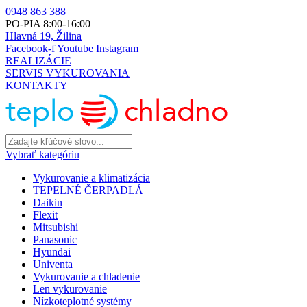
0948 863 388
PO-PIA 8:00-16:00
Hlavná 19, Žilina
Facebook-f
Youtube
Instagram
REALIZÁCIE
SERVIS VYKUROVANIA
KONTAKTY
Vybrať kategóriu
Vykurovanie a klimatizácia
TEPELNÉ ČERPADLÁ
Daikin
Flexit
Mitsubishi
Panasonic
Hyundai
Univenta
Vykurovanie a chladenie
Len vykurovanie
Nízkoteplotné systémy