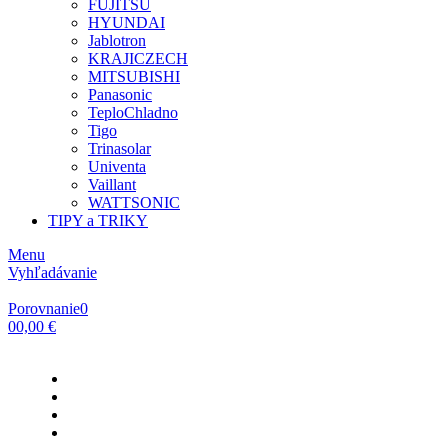
FUJITSU
HYUNDAI
Jablotron
KRAJICZECH
MITSUBISHI
Panasonic
TeploChladno
Tigo
Trinasolar
Univenta
Vaillant
WATTSONIC
TIPY a TRIKY
Menu
Vyhľadávanie
Porovnanie
0
0
0,00 €