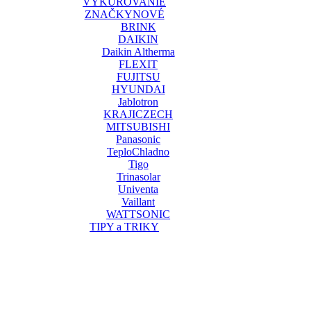
VYKUROVANIE
ZNAČKY
NOVÉ
BRINK
DAIKIN
Daikin Altherma
FLEXIT
FUJITSU
HYUNDAI
Jablotron
KRAJICZECH
MITSUBISHI
Panasonic
TeploChladno
Tigo
Trinasolar
Univenta
Vaillant
WATTSONIC
TIPY a TRIKY