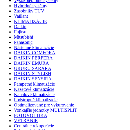
Vysokoteplotné systémy
Hybridné systémy
Zásobníky TUV
Vaillant
KLIMATIZÁCIE
Daikin
Fujitsu
Mitsubishi
Panasonic
Nástenné klimatizácie
DAIKIN COMFORA
DAIKIN PERFERA
DAIKIN EMURA
URURU SARARA
DAIKIN STYLISH
DAIKIN SENSIRA
Parapetné klimatizácie
Kazetové klimatizácie
Kanálové klimatizácie
Podstropné klimatizácie
Optimalizované pre vykurovanie
Vonkajšie jednotky MULTISPLIT
FOTOVOLTIKA
VETRANIE
Centrálne rekuperácie