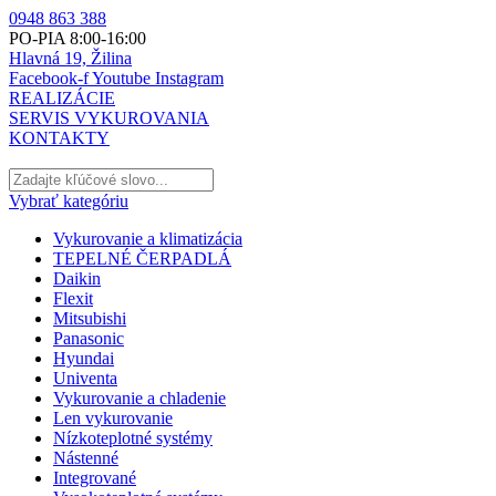
0948 863 388
PO-PIA 8:00-16:00
Hlavná 19, Žilina
Facebook-f
Youtube
Instagram
REALIZÁCIE
SERVIS VYKUROVANIA
KONTAKTY
Vybrať kategóriu
Vykurovanie a klimatizácia
TEPELNÉ ČERPADLÁ
Daikin
Flexit
Mitsubishi
Panasonic
Hyundai
Univenta
Vykurovanie a chladenie
Len vykurovanie
Nízkoteplotné systémy
Nástenné
Integrované