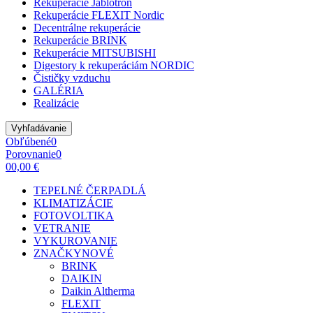
Rekuperácie Jablotron
Rekuperácie FLEXIT Nordic
Decentrálne rekuperácie
Rekuperácie BRINK
Rekuperácie MITSUBISHI
Digestory k rekuperáciám NORDIC
Čističky vzduchu
GALÉRIA
Realizácie
Vyhľadávanie
Obľúbené
0
Porovnanie
0
0
0,00 €
TEPELNÉ ČERPADLÁ
KLIMATIZÁCIE
FOTOVOLTIKA
VETRANIE
VYKUROVANIE
ZNAČKY
NOVÉ
BRINK
DAIKIN
Daikin Altherma
FLEXIT