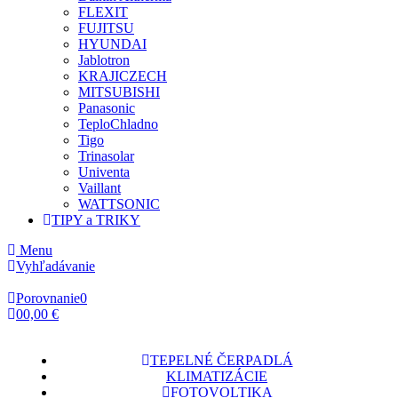
FLEXIT
FUJITSU
HYUNDAI
Jablotron
KRAJICZECH
MITSUBISHI
Panasonic
TeploChladno
Tigo
Trinasolar
Univenta
Vaillant
WATTSONIC
TIPY a TRIKY
Menu
Vyhľadávanie
Porovnanie
0
0
0,00 €
TEPELNÉ ČERPADLÁ
KLIMATIZÁCIE
FOTOVOLTIKA