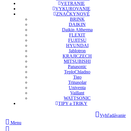
VETRANIE
VYKUROVANIE
ZNAČKY
NOVÉ
BRINK
DAIKIN
Daikin Altherma
FLEXIT
FUJITSU
HYUNDAI
Jablotron
KRAJICZECH
MITSUBISHI
Panasonic
TeploChladno
Tigo
Trinasolar
Univenta
Vaillant
WATTSONIC
TIPY a TRIKY
Vyhľadávanie
Menu