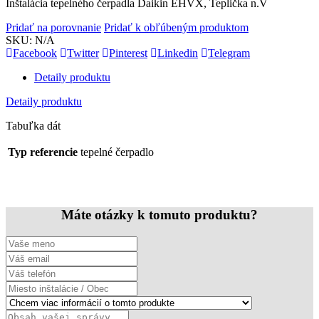
Inštalácia tepelného čerpadla Daikin EHVX, Teplička n.V
Pridať na porovnanie
Pridať k obľúbeným produktom
SKU:
N/A
Facebook
Twitter
Pinterest
Linkedin
Telegram
Detaily produktu
Detaily produktu
Tabuľka dát
Typ referencie
tepelné čerpadlo
Máte otázky k tomuto produktu?