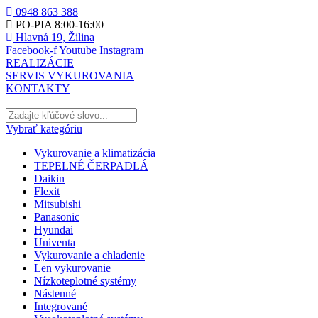
0948 863 388
PO-PIA 8:00-16:00
Hlavná 19, Žilina
Facebook-f
Youtube
Instagram
REALIZÁCIE
SERVIS VYKUROVANIA
KONTAKTY
Vybrať kategóriu
Vykurovanie a klimatizácia
TEPELNÉ ČERPADLÁ
Daikin
Flexit
Mitsubishi
Panasonic
Hyundai
Univenta
Vykurovanie a chladenie
Len vykurovanie
Nízkoteplotné systémy
Nástenné
Integrované