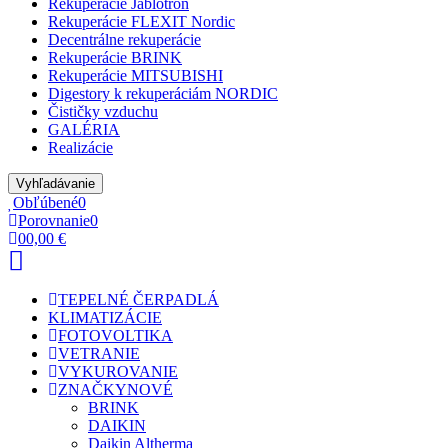
Rekuperácie Jablotron
Rekuperácie FLEXIT Nordic
Decentrálne rekuperácie
Rekuperácie BRINK
Rekuperácie MITSUBISHI
Digestory k rekuperáciám NORDIC
Čističky vzduchu
GALÉRIA
Realizácie
Vyhľadávanie
Obľúbené
0
Porovnanie
0
0
0,00 €
TEPELNÉ ČERPADLÁ
KLIMATIZÁCIE
FOTOVOLTIKA
VETRANIE
VYKUROVANIE
ZNAČKY
NOVÉ
BRINK
DAIKIN
Daikin Altherma