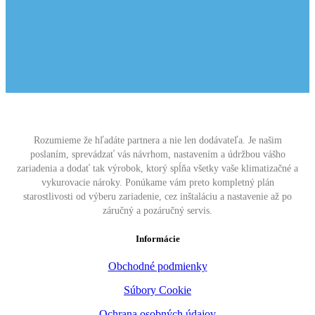
Rozumieme že hľadáte partnera a nie len dodávateľa. Je našim
poslaním, sprevádzať vás návrhom, nastavením a údržbou vášho
zariadenia a dodať tak výrobok, ktorý spĺňa všetky vaše klimatizačné a
vykurovacie nároky. Ponúkame vám preto kompletný plán
starostlivosti od výberu zariadenie, cez inštaláciu a nastavenie až po
záručný a pozáručný servis.
Informácie
Obchodné podmienky
Súbory Cookie
Ochrana osobných údajov