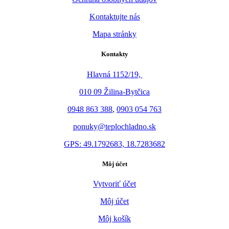
Kontaktujte nás
Mapa stránky
Kontakty
Hlavná 1152/19,
010 09 Žilina-Bytčica
0948 863 388
,
0903 054 763
ponuky@teplochladno.sk
GPS: 49.1792683, 18.7283682
Môj účet
Vytvoriť účet
Môj účet
Môj košík