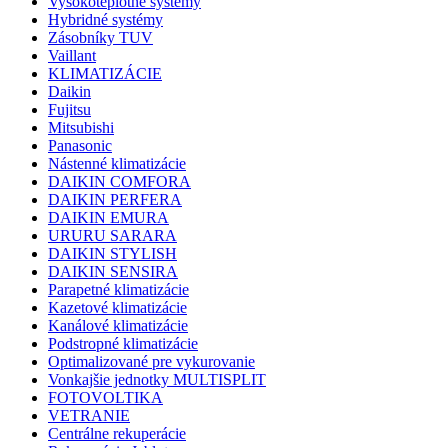
Vysokoteplotné systémy
Hybridné systémy
Zásobníky TUV
Vaillant
KLIMATIZÁCIE
Daikin
Fujitsu
Mitsubishi
Panasonic
Nástenné klimatizácie
DAIKIN COMFORA
DAIKIN PERFERA
DAIKIN EMURA
URURU SARARA
DAIKIN STYLISH
DAIKIN SENSIRA
Parapetné klimatizácie
Kazetové klimatizácie
Kanálové klimatizácie
Podstropné klimatizácie
Optimalizované pre vykurovanie
Vonkajšie jednotky MULTISPLIT
FOTOVOLTIKA
VETRANIE
Centrálne rekuperácie