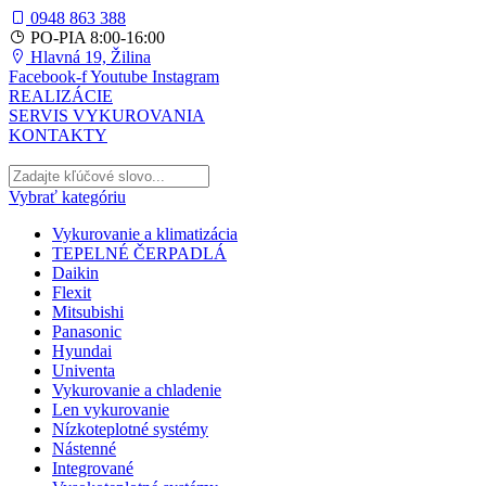
0948 863 388
PO-PIA 8:00-16:00
Hlavná 19, Žilina
Facebook-f
Youtube
Instagram
REALIZÁCIE
SERVIS VYKUROVANIA
KONTAKTY
Vybrať kategóriu
Vykurovanie a klimatizácia
TEPELNÉ ČERPADLÁ
Daikin
Flexit
Mitsubishi
Panasonic
Hyundai
Univenta
Vykurovanie a chladenie
Len vykurovanie
Nízkoteplotné systémy
Nástenné
Integrované