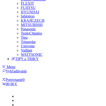
FLEXIT
FUJITSU
HYUNDAI
Jablotron
KRAJICZECH
MITSUBISHI
Panasonic
TeploChladno
Tigo
Trinasolar
Univenta
Vaillant
WATTSONIC
TIPY a TRIKY
Menu
Vyhľadávanie
Porovnanie
0
0
0,00 €