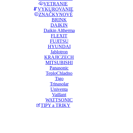
VETRANIE
VYKUROVANIE
ZNAČKY
NOVÉ
BRINK
DAIKIN
Daikin Altherma
FLEXIT
FUJITSU
HYUNDAI
Jablotron
KRAJICZECH
MITSUBISHI
Panasonic
TeploChladno
Tigo
Trinasolar
Univenta
Vaillant
WATTSONIC
TIPY a TRIKY