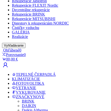
Rekuperácie Jablotron
Rekuperácie FLEXIT Nordic
Decentrálne rekuperácie
Rekuperácie BRINK
Rekuperácie MITSUBISHI
Digestory k rekuperáciám NORDIC
Čističky vzduchu
GALÉRIA
Realizácie
Vyhľadávanie
Obľúbené
0
Porovnanie
0
0
0,00 €
TEPELNÉ ČERPADLÁ
KLIMATIZÁCIE
FOTOVOLTIKA
VETRANIE
VYKUROVANIE
ZNAČKY
NOVÉ
BRINK
DAIKIN
Daikin Altherma