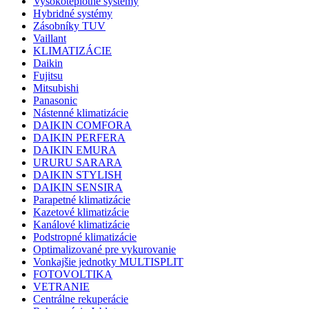
Vysokoteplotné systémy
Hybridné systémy
Zásobníky TUV
Vaillant
KLIMATIZÁCIE
Daikin
Fujitsu
Mitsubishi
Panasonic
Nástenné klimatizácie
DAIKIN COMFORA
DAIKIN PERFERA
DAIKIN EMURA
URURU SARARA
DAIKIN STYLISH
DAIKIN SENSIRA
Parapetné klimatizácie
Kazetové klimatizácie
Kanálové klimatizácie
Podstropné klimatizácie
Optimalizované pre vykurovanie
Vonkajšie jednotky MULTISPLIT
FOTOVOLTIKA
VETRANIE
Centrálne rekuperácie