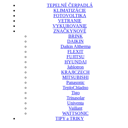
TEPELNÉ ČERPADLÁ
KLIMATIZÁCIE
FOTOVOLTIKA
VETRANIE
VYKUROVANIE
ZNAČKY
NOVÉ
BRINK
DAIKIN
Daikin Altherma
FLEXIT
FUJITSU
HYUNDAI
Jablotron
KRAJICZECH
MITSUBISHI
Panasonic
TeploChladno
Tigo
Trinasolar
Univenta
Vaillant
WATTSONIC
TIPY a TRIKY