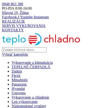
0948 863 388
PO-PIA 8:00-16:00
Hlavná 19, Žilina
Facebook-f
Youtube
Instagram
REALIZÁCIE
SERVIS VYKUROVANIA
KONTAKTY
Vybrať kategóriu
Vykurovanie a klimatizácia
TEPELNÉ ČERPADLÁ
Daikin
Flexit
Mitsubishi
Panasonic
Hyundai
Univenta
Vykurovanie a chladenie
Len vykurovanie
Nízkoteplotné systémy