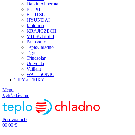
Daikin Altherma
FLEXIT
FUJITSU
HYUNDAI
Jablotron
KRAJICZECH
MITSUBISHI
Panasonic
TeploChladno
Tigo
Trinasolar
Univenta
Vaillant
WATTSONIC
TIPY a TRIKY
Menu
Vyhľadávanie
Porovnanie
0
0
0,00 €