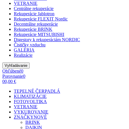
VETRANIE
Centrálne rekuperácie
Rekuperácie Jablotron
Rekuperácie FLEXIT Nordic
Decentrálne rekuperácie
Rekuperácie BRINK
Rekuperácie MITSUBISHI
Digestory k rekuperáciám NORDIC
Čističky vzduchu
GALÉRIA
Realizácie
Vyhľadávanie
Obľúbené
0
Porovnanie
0
0
0,00 €
TEPELNÉ ČERPADLÁ
KLIMATIZÁCIE
FOTOVOLTIKA
VETRANIE
VYKUROVANIE
ZNAČKY
NOVÉ
BRINK
DAIKIN