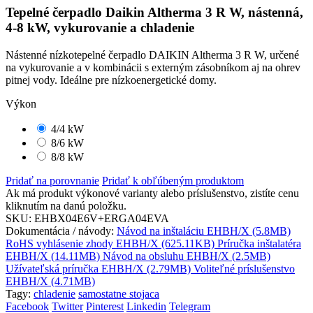
Tepelné čerpadlo Daikin Altherma 3 R W, nástenná,
4-8 kW, vykurovanie a chladenie
Nástenné nízkotepelné čerpadlo DAIKIN Altherma 3 R W, určené
na vykurovanie a v kombinácii s externým zásobníkom aj na ohrev
pitnej vody. Ideálne pre nízkoenergetické domy.
Výkon
4/4 kW
8/6 kW
8/8 kW
Pridať na porovnanie
Pridať k obľúbeným produktom
Ak má produkt výkonové varianty alebo príslušenstvo, zistíte cenu
kliknutím na danú položku.
SKU:
EHBX04E6V+ERGA04EVA
Dokumentácia / návody:
Návod na inštaláciu EHBH/X (5.8MB)
RoHS vyhlásenie zhody EHBH/X (625.11KB)
Príručka inštalatéra
EHBH/X (14.11MB)
Návod na obsluhu EHBH/X (2.5MB)
Užívateľská príručka EHBH/X (2.79MB)
Voliteľné príslušenstvo
EHBH/X (4.71MB)
Tagy:
chladenie
samostatne stojaca
Facebook
Twitter
Pinterest
Linkedin
Telegram