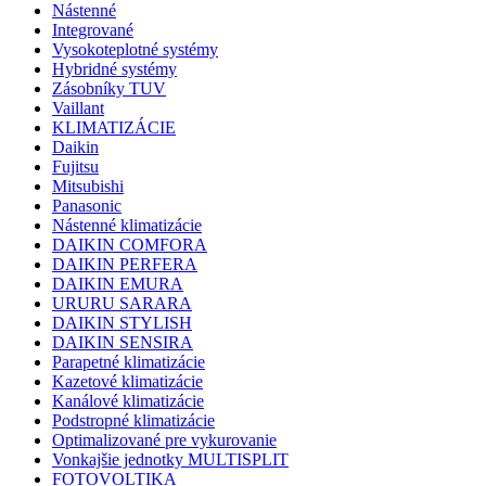
Nástenné
Integrované
Vysokoteplotné systémy
Hybridné systémy
Zásobníky TUV
Vaillant
KLIMATIZÁCIE
Daikin
Fujitsu
Mitsubishi
Panasonic
Nástenné klimatizácie
DAIKIN COMFORA
DAIKIN PERFERA
DAIKIN EMURA
URURU SARARA
DAIKIN STYLISH
DAIKIN SENSIRA
Parapetné klimatizácie
Kazetové klimatizácie
Kanálové klimatizácie
Podstropné klimatizácie
Optimalizované pre vykurovanie
Vonkajšie jednotky MULTISPLIT
FOTOVOLTIKA