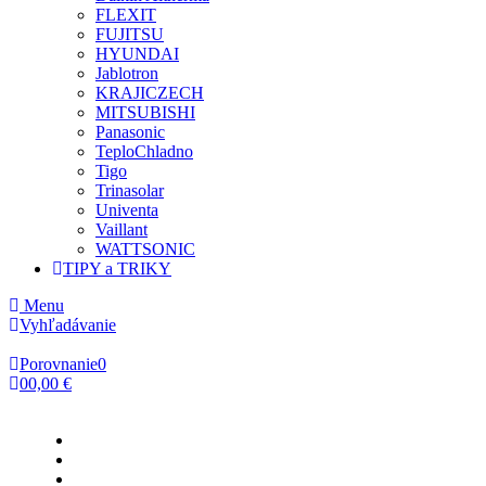
FLEXIT
FUJITSU
HYUNDAI
Jablotron
KRAJICZECH
MITSUBISHI
Panasonic
TeploChladno
Tigo
Trinasolar
Univenta
Vaillant
WATTSONIC
TIPY a TRIKY
Menu
Vyhľadávanie
Porovnanie
0
0
0,00 €