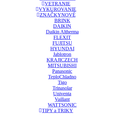
VETRANIE
VYKUROVANIE
ZNAČKY
NOVÉ
BRINK
DAIKIN
Daikin Altherma
FLEXIT
FUJITSU
HYUNDAI
Jablotron
KRAJICZECH
MITSUBISHI
Panasonic
TeploChladno
Tigo
Trinasolar
Univenta
Vaillant
WATTSONIC
TIPY a TRIKY