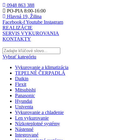
0948 863 388
PO-PIA 8:00-16:00
Hlavná 19, Žilina
Facebook-f
Youtube
Instagram
REALIZÁCIE
SERVIS VYKUROVANIA
KONTAKTY
Vybrať kategóriu
Vykurovanie a klimatizácia
TEPELNÉ ČERPADLÁ
Daikin
Flexit
Mitsubishi
Panasonic
Hyundai
Univenta
Vykurovanie a chladenie
Len vykurovanie
Nízkoteplotné systémy
Nástenné
Integrované