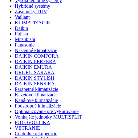
Vysokoteplotné systémy
Hybridné systémy
Zásobníky TUV
Vaillant
KLIMATIZÁCIE
Daikin
Fujitsu
Mitsubishi
Panasonic
Nástenné klimatizácie
DAIKIN COMFORA
DAIKIN PERFERA
DAIKIN EMURA
URURU SARARA
DAIKIN STYLISH
DAIKIN SENSIRA
Parapetné klimatizácie
Kazetové klimatizácie
Kanálové klimatizácie
Podstropné klimatizácie
Optimalizované pre vykurovanie
Vonkajšie jednotky MULTISPLIT
FOTOVOLTIKA
VETRANIE
Centrálne rekuperácie