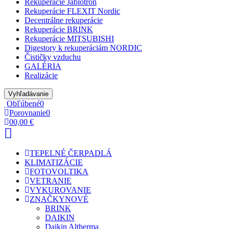
Rekuperácie Jablotron
Rekuperácie FLEXIT Nordic
Decentrálne rekuperácie
Rekuperácie BRINK
Rekuperácie MITSUBISHI
Digestory k rekuperáciám NORDIC
Čističky vzduchu
GALÉRIA
Realizácie
Vyhľadávanie
Obľúbené
0
Porovnanie
0
0
0,00 €
TEPELNÉ ČERPADLÁ
KLIMATIZÁCIE
FOTOVOLTIKA
VETRANIE
VYKUROVANIE
ZNAČKY
NOVÉ
BRINK
DAIKIN
Daikin Altherma