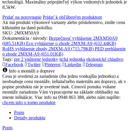
technológii. Maximálny pripojiteľný výkon vnútorných jednotiek je
8,5kW.
Pridať na porovnanie
Pridať k obľúbeným produktom
Ak má produkt výkonové varianty alebo príslušenstvo, zistíte cenu
kliknutím na danú položku.
SKU:
2MXM50A9
Dokumentácia / návody:
Bezpečnosť vyhlásenie 2MXM50A9
(685.51KB)
Eco vyhlásenie o zhode 2MXM-A9 (632.44KB)
RoHS vyhlásenie zhody 2MXM-A9 (715.79KB)
PED prehlásenie
o zhode 2MXM-A9 (651.01KB)
Tagy:
pre 2 vnútorne jednotky
tichá jednotka
ekologické chladivo
Facebook
Twitter
Pinterest
Linkedin
Telegram
Info a montáži a doprave
Cena je uvedená za zariadenie (iba jednu vonkajšiu jednotku) a
neobsahuje cenu montáže, inštalačného materiálu ani dopravy, ak v
popise produktu nie je uvedené inak. Cenovú ponuku vrátane
montáže zariadenia Vám vypracujeme na základe obhliadky na
mieste inštalácie. Viac info na 0948 863 388, alebo nám napíšte:
chcem info o tomto produkte
Popis
Detaily produktu
Popis