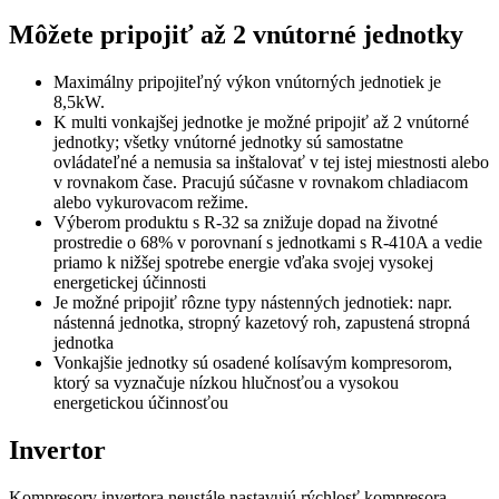
Môžete pripojiť až 2 vnútorné jednotky
Maximálny pripojiteľný výkon vnútorných jednotiek je
8,5kW.
K multi vonkajšej jednotke je možné pripojiť až 2 vnútorné
jednotky; všetky vnútorné jednotky sú samostatne
ovládateľné a nemusia sa inštalovať v tej istej miestnosti alebo
v rovnakom čase. Pracujú súčasne v rovnakom chladiacom
alebo vykurovacom režime.
Výberom produktu s R-32 sa znižuje dopad na životné
prostredie o 68% v porovnaní s jednotkami s R-410A a vedie
priamo k nižšej spotrebe energie vďaka svojej vysokej
energetickej účinnosti
Je možné pripojiť rôzne typy nástenných jednotiek: napr.
nástenná jednotka, stropný kazetový roh, zapustená stropná
jednotka
Vonkajšie jednotky sú osadené kolísavým kompresorom,
ktorý sa vyznačuje nízkou hlučnosťou a vysokou
energetickou účinnosťou
Invertor
Kompresory invertora neustále nastavujú rýchlosť kompresora