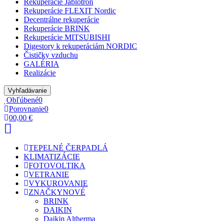
Rekuperácie Jablotron
Rekuperácie FLEXIT Nordic
Decentrálne rekuperácie
Rekuperácie BRINK
Rekuperácie MITSUBISHI
Digestory k rekuperáciám NORDIC
Čističky vzduchu
GALÉRIA
Realizácie
Vyhľadávanie
Obľúbené
0
Porovnanie
0
0
0,00 €
TEPELNÉ ČERPADLÁ
KLIMATIZÁCIE
FOTOVOLTIKA
VETRANIE
VYKUROVANIE
ZNAČKY
NOVÉ
BRINK
DAIKIN
Daikin Altherma