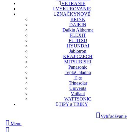
VETRANIE
VYKUROVANIE
ZNAČKY
NOVÉ
BRINK
DAIKIN
Daikin Altherma
FLEXIT
FUJITSU
HYUNDAI
Jablotron
KRAJICZECH
MITSUBISHI
Panasonic
TeploChladno
Tigo
Trinasolar
Univenta
Vaillant
WATTSONIC
TIPY a TRIKY
Vyhľadávanie
Menu