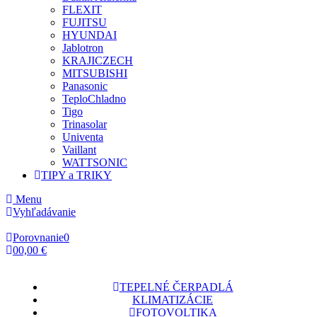
FLEXIT
FUJITSU
HYUNDAI
Jablotron
KRAJICZECH
MITSUBISHI
Panasonic
TeploChladno
Tigo
Trinasolar
Univenta
Vaillant
WATTSONIC
TIPY a TRIKY
Menu
Vyhľadávanie
Porovnanie
0
0
0,00 €
TEPELNÉ ČERPADLÁ
KLIMATIZÁCIE
FOTOVOLTIKA