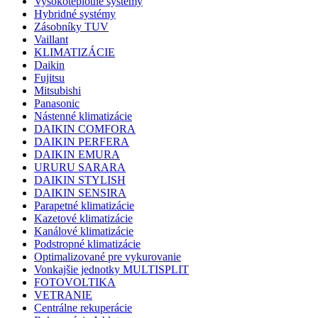
Vysokoteplotné systémy
Hybridné systémy
Zásobníky TUV
Vaillant
KLIMATIZÁCIE
Daikin
Fujitsu
Mitsubishi
Panasonic
Nástenné klimatizácie
DAIKIN COMFORA
DAIKIN PERFERA
DAIKIN EMURA
URURU SARARA
DAIKIN STYLISH
DAIKIN SENSIRA
Parapetné klimatizácie
Kazetové klimatizácie
Kanálové klimatizácie
Podstropné klimatizácie
Optimalizované pre vykurovanie
Vonkajšie jednotky MULTISPLIT
FOTOVOLTIKA
VETRANIE
Centrálne rekuperácie