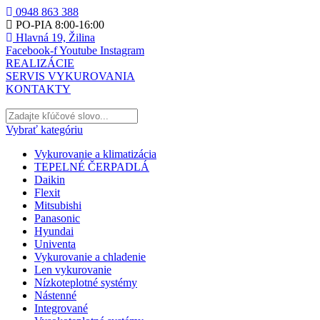
0948 863 388
PO-PIA 8:00-16:00
Hlavná 19, Žilina
Facebook-f
Youtube
Instagram
REALIZÁCIE
SERVIS VYKUROVANIA
KONTAKTY
Vybrať kategóriu
Vykurovanie a klimatizácia
TEPELNÉ ČERPADLÁ
Daikin
Flexit
Mitsubishi
Panasonic
Hyundai
Univenta
Vykurovanie a chladenie
Len vykurovanie
Nízkoteplotné systémy
Nástenné
Integrované