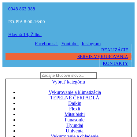
0948 863 388
PO-PIA 8:00-16:00
Hlavná 19, Žilina
Facebook-f
Youtube
Instagram
REALIZÁCIE
SERVIS VYKUROVANIA
KONTAKTY
Vybrať kategóriu
Vykurovanie a klimatizácia
TEPELNÉ ČERPADLÁ
Daikin
Flexit
Mitsubishi
Panasonic
Hyundai
Univenta
Vykurovanie a chladenie