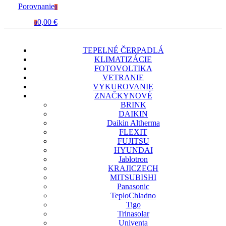
Porovnanie
0
0,00 €
0
TEPELNÉ ČERPADLÁ
KLIMATIZÁCIE
FOTOVOLTIKA
VETRANIE
VYKUROVANIE
ZNAČKY
NOVÉ
BRINK
DAIKIN
Daikin Altherma
FLEXIT
FUJITSU
HYUNDAI
Jablotron
KRAJICZECH
MITSUBISHI
Panasonic
TeploChladno
Tigo
Trinasolar
Univenta