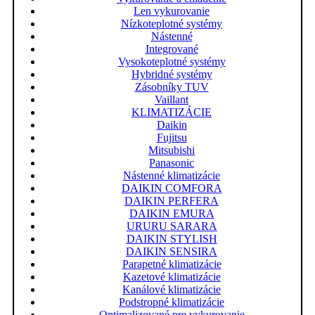
Len vykurovanie
Nízkoteplotné systémy
Nástenné
Integrované
Vysokoteplotné systémy
Hybridné systémy
Zásobníky TUV
Vaillant
KLIMATIZÁCIE
Daikin
Fujitsu
Mitsubishi
Panasonic
Nástenné klimatizácie
DAIKIN COMFORA
DAIKIN PERFERA
DAIKIN EMURA
URURU SARARA
DAIKIN STYLISH
DAIKIN SENSIRA
Parapetné klimatizácie
Kazetové klimatizácie
Kanálové klimatizácie
Podstropné klimatizácie
Optimalizované pre vykurovanie