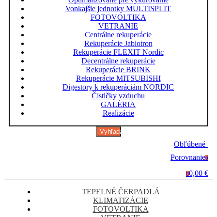
Vonkajšie jednotky MULTISPLIT
FOTOVOLTIKA
VETRANIE
Centrálne rekuperácie
Rekuperácie Jablotron
Rekuperácie FLEXIT Nordic
Decentrálne rekuperácie
Rekuperácie BRINK
Rekuperácie MITSUBISHI
Digestory k rekuperáciám NORDIC
Čističky vzduchu
GALÉRIA
Realizácie
Vyhľadávanie
Obľúbené
0
Porovnanie
0
0,00 €
0
TEPELNÉ ČERPADLÁ
KLIMATIZÁCIE
FOTOVOLTIKA