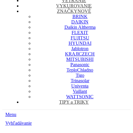
VETRANIE
VYKUROVANIE
ZNAČKY
NOVÉ
BRINK
DAIKIN
Daikin Altherma
FLEXIT
FUJITSU
HYUNDAI
Jablotron
KRAJICZECH
MITSUBISHI
Panasonic
TeploChladno
Tigo
Trinasolar
Univenta
Vaillant
WATTSONIC
TIPY a TRIKY
Menu
Vyhľadávanie