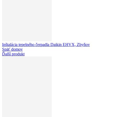
Inštalácia tepelného čerpadla Daikin EHVX, Zbyňov
Späť domov
Ďalší produkt