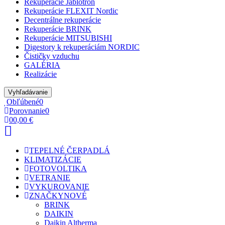
Rekuperácie Jablotron
Rekuperácie FLEXIT Nordic
Decentrálne rekuperácie
Rekuperácie BRINK
Rekuperácie MITSUBISHI
Digestory k rekuperáciám NORDIC
Čističky vzduchu
GALÉRIA
Realizácie
Vyhľadávanie
Obľúbené
0
Porovnanie
0
0
0,00 €
TEPELNÉ ČERPADLÁ
KLIMATIZÁCIE
FOTOVOLTIKA
VETRANIE
VYKUROVANIE
ZNAČKY
NOVÉ
BRINK
DAIKIN
Daikin Altherma