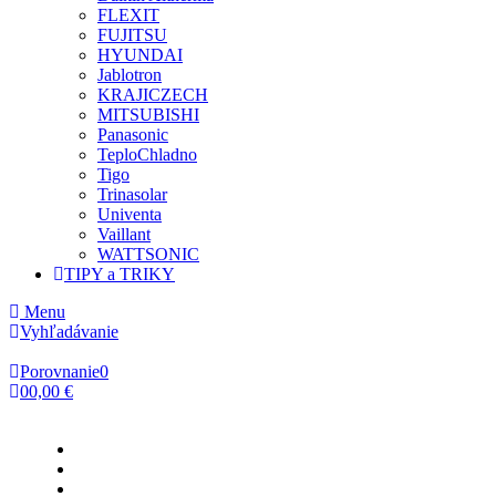
FLEXIT
FUJITSU
HYUNDAI
Jablotron
KRAJICZECH
MITSUBISHI
Panasonic
TeploChladno
Tigo
Trinasolar
Univenta
Vaillant
WATTSONIC
TIPY a TRIKY
Menu
Vyhľadávanie
Porovnanie
0
0
0,00 €