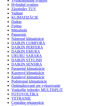
Vysokoteplotné systémy
Hybridné systémy
Zásobníky TUV
Vaillant
KLIMATIZÁCIE
Daikin
Fujitsu
Mitsubishi
Panasonic
Nástenné klimatizácie
DAIKIN COMFORA
DAIKIN PERFERA
DAIKIN EMURA
URURU SARARA
DAIKIN STYLISH
DAIKIN SENSIRA
Parapetné klimatizácie
Kazetové klimatizácie
Kanálové klimatizácie
Podstropné klimatizácie
Optimalizované pre vykurovanie
Vonkajšie jednotky MULTISPLIT
FOTOVOLTIKA
VETRANIE
Centrálne rekuperácie