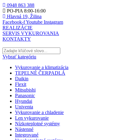
0948 863 388
PO-PIA 8:00-16:00
Hlavná 19, Žilina
Facebook-f
Youtube
Instagram
REALIZÁCIE
SERVIS VYKUROVANIA
KONTAKTY
Vybrať kategóriu
Vykurovanie a klimatizácia
TEPELNÉ ČERPADLÁ
Daikin
Flexit
Mitsubishi
Panasonic
Hyundai
Univenta
Vykurovanie a chladenie
Len vykurovanie
Nízkoteplotné systémy
Nástenné
Integrované