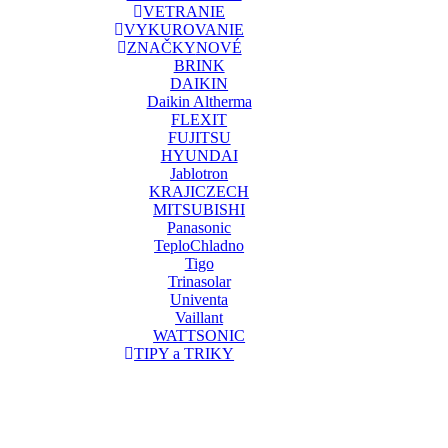
VETRANIE
VYKUROVANIE
ZNAČKY
NOVÉ
BRINK
DAIKIN
Daikin Altherma
FLEXIT
FUJITSU
HYUNDAI
Jablotron
KRAJICZECH
MITSUBISHI
Panasonic
TeploChladno
Tigo
Trinasolar
Univenta
Vaillant
WATTSONIC
TIPY a TRIKY