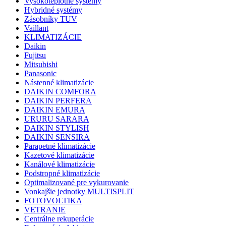
Vysokoteplotné systémy
Hybridné systémy
Zásobníky TUV
Vaillant
KLIMATIZÁCIE
Daikin
Fujitsu
Mitsubishi
Panasonic
Nástenné klimatizácie
DAIKIN COMFORA
DAIKIN PERFERA
DAIKIN EMURA
URURU SARARA
DAIKIN STYLISH
DAIKIN SENSIRA
Parapetné klimatizácie
Kazetové klimatizácie
Kanálové klimatizácie
Podstropné klimatizácie
Optimalizované pre vykurovanie
Vonkajšie jednotky MULTISPLIT
FOTOVOLTIKA
VETRANIE
Centrálne rekuperácie