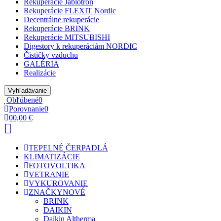
Rekuperácie Jablotron
Rekuperácie FLEXIT Nordic
Decentrálne rekuperácie
Rekuperácie BRINK
Rekuperácie MITSUBISHI
Digestory k rekuperáciám NORDIC
Čističky vzduchu
GALÉRIA
Realizácie
Vyhľadávanie
Obľúbené
0
Porovnanie
0
0
0,00 €
TEPELNÉ ČERPADLÁ
KLIMATIZÁCIE
FOTOVOLTIKA
VETRANIE
VYKUROVANIE
ZNAČKY
NOVÉ
BRINK
DAIKIN
Daikin Altherma