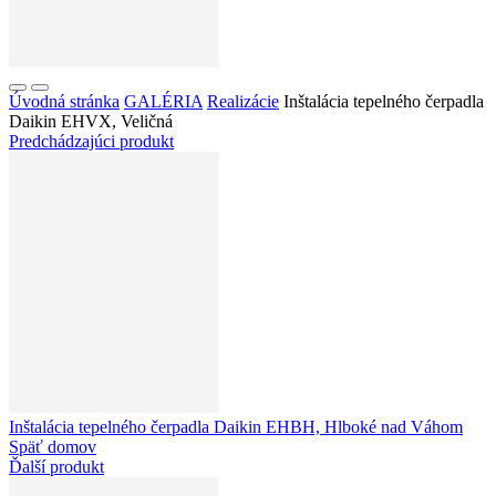
Úvodná stránka
GALÉRIA
Realizácie
Inštalácia tepelného čerpadla
Daikin EHVX, Veličná
Predchádzajúci produkt
Inštalácia tepelného čerpadla Daikin EHBH, Hlboké nad Váhom
Späť domov
Ďalší produkt