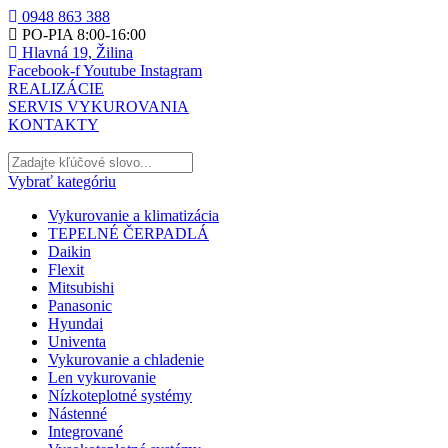
0948 863 388
PO-PIA 8:00-16:00
Hlavná 19, Žilina
Facebook-f
Youtube
Instagram
REALIZÁCIE
SERVIS VYKUROVANIA
KONTAKTY
Vybrať kategóriu
Vykurovanie a klimatizácia
TEPELNÉ ČERPADLÁ
Daikin
Flexit
Mitsubishi
Panasonic
Hyundai
Univenta
Vykurovanie a chladenie
Len vykurovanie
Nízkoteplotné systémy
Nástenné
Integrované