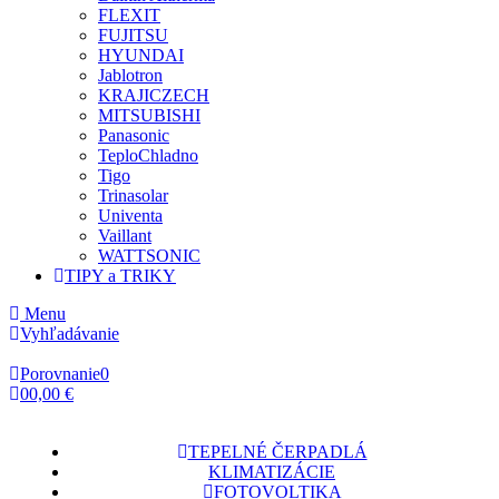
FLEXIT
FUJITSU
HYUNDAI
Jablotron
KRAJICZECH
MITSUBISHI
Panasonic
TeploChladno
Tigo
Trinasolar
Univenta
Vaillant
WATTSONIC
TIPY a TRIKY
Menu
Vyhľadávanie
Porovnanie
0
0
0,00 €
TEPELNÉ ČERPADLÁ
KLIMATIZÁCIE
FOTOVOLTIKA