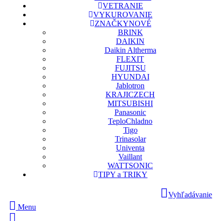
VETRANIE
VYKUROVANIE
ZNAČKY
NOVÉ
BRINK
DAIKIN
Daikin Altherma
FLEXIT
FUJITSU
HYUNDAI
Jablotron
KRAJICZECH
MITSUBISHI
Panasonic
TeploChladno
Tigo
Trinasolar
Univenta
Vaillant
WATTSONIC
TIPY a TRIKY
Vyhľadávanie
Menu