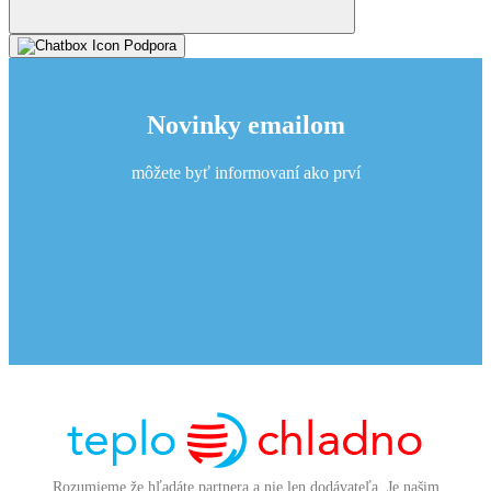
Podpora
Novinky emailom
môžete byť informovaní ako prví
Rozumieme že hľadáte partnera a nie len dodávateľa. Je našim