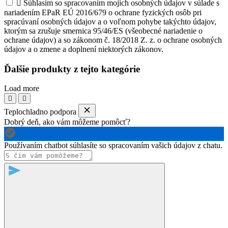

Súhlasím so spracovaním mojich osobných údajov v súlade s
nariadením EPaR EÚ 2016/679 o ochrane fyzických osôb pri
spracúvaní osobných údajov a o voľnom pohybe takýchto údajov,
ktorým sa zrušuje smernica 95/46/ES (všeobecné nariadenie o
ochrane údajov) a so zákonom č. 18/2018 Z. z. o ochrane osobných
údajov a o zmene a doplnení niektorých zákonov.
Ďalšie produkty z tejto kategórie
Load more
Teplochladno podpora
Dobrý deň, ako vám môžeme pomôcť?
Používaním chatbot súhlasíte so spracovaním vašich údajov z chatu.