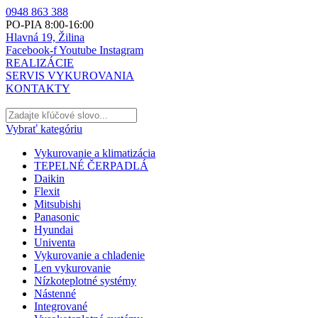
0948 863 388
PO-PIA 8:00-16:00
Hlavná 19, Žilina
Facebook-f
Youtube
Instagram
REALIZÁCIE
SERVIS VYKUROVANIA
KONTAKTY
Vybrať kategóriu
Vykurovanie a klimatizácia
TEPELNÉ ČERPADLÁ
Daikin
Flexit
Mitsubishi
Panasonic
Hyundai
Univenta
Vykurovanie a chladenie
Len vykurovanie
Nízkoteplotné systémy
Nástenné
Integrované