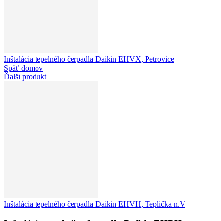
Inštalácia tepelného čerpadla Daikin EHVX, Petrovice
Späť domov
Ďalší produkt
Inštalácia tepelného čerpadla Daikin EHVH, Teplička n.V