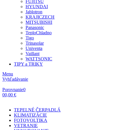
FUJITSU
HYUNDAI
Jablotron
KRAJICZECH
MITSUBISHI
Panasonic
TeploChladno
Tigo
Trinasolar
Univenta
Vaillant
WATTSONIC
TIPY a TRIKY
Menu
Vyhľadávanie
Porovnanie
0
0
0,00 €
TEPELNÉ ČERPADLÁ
KLIMATIZÁCIE
FOTOVOLTIKA
VETRANIE