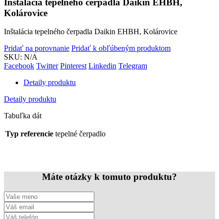
Inštalácia tepelného čerpadla Daikin EHBH,
Kolárovice
Inštalácia tepelného čerpadla Daikin EHBH, Kolárovice
Pridať na porovnanie
Pridať k obľúbeným produktom
SKU:
N/A
Facebook
Twitter
Pinterest
Linkedin
Telegram
Detaily produktu
Detaily produktu
Tabuľka dát
Typ referencie
tepelné čerpadlo
Máte otázky k tomuto produktu?