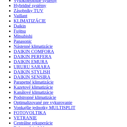
Vysokoteplotné systémy
Hybridné systémy
Zásobníky TUV
Vaillant
KLIMATIZÁCIE
Daikin
Fujitsu
Mitsubishi
Panasonic
Nástenné klimatizácie
DAIKIN COMFORA
DAIKIN PERFERA
DAIKIN EMURA
URURU SARARA
DAIKIN STYLISH
DAIKIN SENSIRA
Parapetné klimatizácie
Kazetové klimatizácie
Kanálové klimatizácie
Podstropné klimatizácie
Optimalizované pre vykurovanie
Vonkajšie jednotky MULTISPLIT
FOTOVOLTIKA
VETRANIE
Centrálne rekuperácie