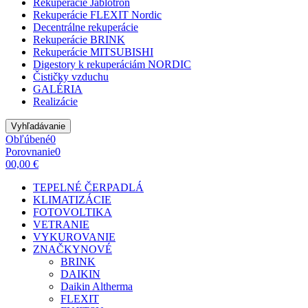
Rekuperácie Jablotron
Rekuperácie FLEXIT Nordic
Decentrálne rekuperácie
Rekuperácie BRINK
Rekuperácie MITSUBISHI
Digestory k rekuperáciám NORDIC
Čističky vzduchu
GALÉRIA
Realizácie
Vyhľadávanie
Obľúbené
0
Porovnanie
0
0
0,00 €
TEPELNÉ ČERPADLÁ
KLIMATIZÁCIE
FOTOVOLTIKA
VETRANIE
VYKUROVANIE
ZNAČKY
NOVÉ
BRINK
DAIKIN
Daikin Altherma
FLEXIT