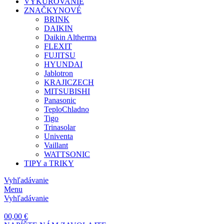
VYKUROVANIE
ZNAČKY
NOVÉ
BRINK
DAIKIN
Daikin Altherma
FLEXIT
FUJITSU
HYUNDAI
Jablotron
KRAJICZECH
MITSUBISHI
Panasonic
TeploChladno
Tigo
Trinasolar
Univenta
Vaillant
WATTSONIC
TIPY a TRIKY
Vyhľadávanie
Menu
Vyhľadávanie
0
0,00 €