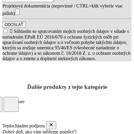
Projektová dokumentácia (nepovinné / CTRL+klik vyberie viac
príloh)
ODOSLAŤ

Súhlasím so spracovaním mojich osobných údajov v súlade s
nariadením EPaR EÚ 2016/679 o ochrane fyzických osôb pri
spracúvaní osobných údajov a o voľnom pohybe takýchto údajov,
ktorým sa zrušuje smernica 95/46/ES (všeobecné nariadenie o
ochrane údajov) a so zákonom č. 18/2018 Z. z. o ochrane osobných
údajov a o zmene a doplnení niektorých zákonov.
Ďalšie produkty z tejto kategórie
Load more
Teplochladno podpora
Dobrý deň, ako vám môžeme pomôcť?