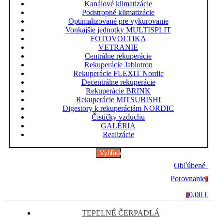
Kanálové klimatizácie
Podstropné klimatizácie
Optimalizované pre vykurovanie
Vonkajšie jednotky MULTISPLIT
FOTOVOLTIKA
VETRANIE
Centrálne rekuperácie
Rekuperácie Jablotron
Rekuperácie FLEXIT Nordic
Decentrálne rekuperácie
Rekuperácie BRINK
Rekuperácie MITSUBISHI
Digestory k rekuperáciám NORDIC
Čističky vzduchu
GALÉRIA
Realizácie
Vyhľadávanie
Obľúbené
0
Porovnanie
0
0,00 €
0
TEPELNÉ ČERPADLÁ