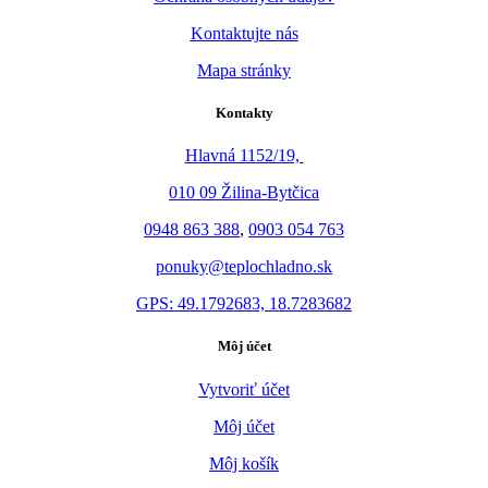
Kontaktujte nás
Mapa stránky
Kontakty
Hlavná 1152/19,
010 09 Žilina-Bytčica
0948 863 388
,
0903 054 763
ponuky@teplochladno.sk
GPS: 49.1792683, 18.7283682
Môj účet
Vytvoriť účet
Môj účet
Môj košík