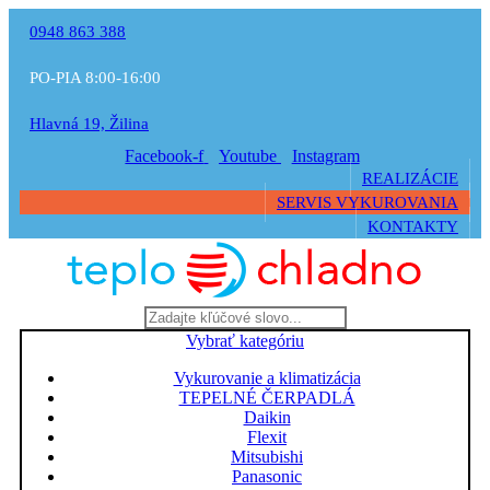
0948 863 388
PO-PIA 8:00-16:00
Hlavná 19, Žilina
Facebook-f
Youtube
Instagram
REALIZÁCIE
SERVIS VYKUROVANIA
KONTAKTY
Vybrať kategóriu
Vykurovanie a klimatizácia
TEPELNÉ ČERPADLÁ
Daikin
Flexit
Mitsubishi
Panasonic