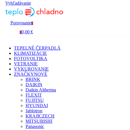
Vyhľadávanie
Porovnanie
0
0,00 €
0
TEPELNÉ ČERPADLÁ
KLIMATIZÁCIE
FOTOVOLTIKA
VETRANIE
VYKUROVANIE
ZNAČKY
NOVÉ
BRINK
DAIKIN
Daikin Altherma
FLEXIT
FUJITSU
HYUNDAI
Jablotron
KRAJICZECH
MITSUBISHI
Panasonic