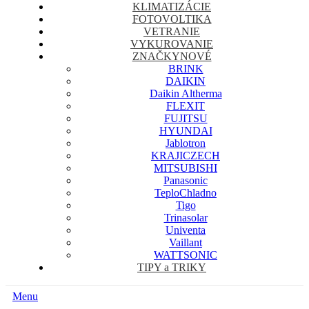
KLIMATIZÁCIE
FOTOVOLTIKA
VETRANIE
VYKUROVANIE
ZNAČKY
NOVÉ
BRINK
DAIKIN
Daikin Altherma
FLEXIT
FUJITSU
HYUNDAI
Jablotron
KRAJICZECH
MITSUBISHI
Panasonic
TeploChladno
Tigo
Trinasolar
Univenta
Vaillant
WATTSONIC
TIPY a TRIKY
Menu