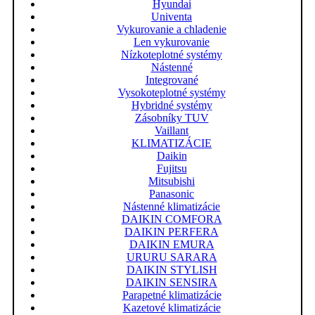
Hyundai
Univenta
Vykurovanie a chladenie
Len vykurovanie
Nízkoteplotné systémy
Nástenné
Integrované
Vysokoteplotné systémy
Hybridné systémy
Zásobníky TUV
Vaillant
KLIMATIZÁCIE
Daikin
Fujitsu
Mitsubishi
Panasonic
Nástenné klimatizácie
DAIKIN COMFORA
DAIKIN PERFERA
DAIKIN EMURA
URURU SARARA
DAIKIN STYLISH
DAIKIN SENSIRA
Parapetné klimatizácie
Kazetové klimatizácie