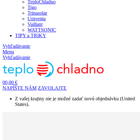
TeploChladno
Tigo
Trinasolar
Univenta
Vaillant
WATTSONIC
TIPY a TRIKY
Vyhľadávanie
Menu
Vyhľadávanie
0
0,00 €
NAPÍŠTE NÁM
ZAVOLAJTE
Z vašej krajiny nie je možné zadať novú objednávku (United
States).