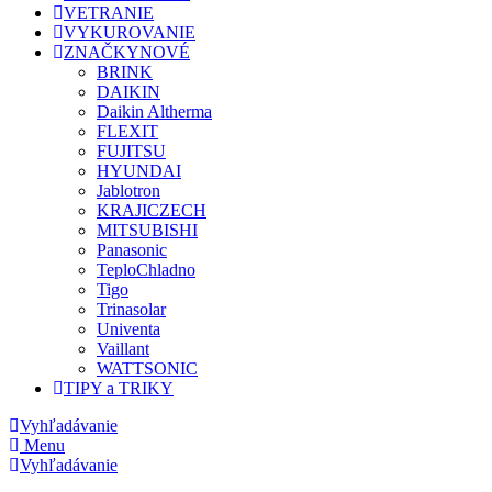
VETRANIE
VYKUROVANIE
ZNAČKY
NOVÉ
BRINK
DAIKIN
Daikin Altherma
FLEXIT
FUJITSU
HYUNDAI
Jablotron
KRAJICZECH
MITSUBISHI
Panasonic
TeploChladno
Tigo
Trinasolar
Univenta
Vaillant
WATTSONIC
TIPY a TRIKY
Vyhľadávanie
Menu
Vyhľadávanie