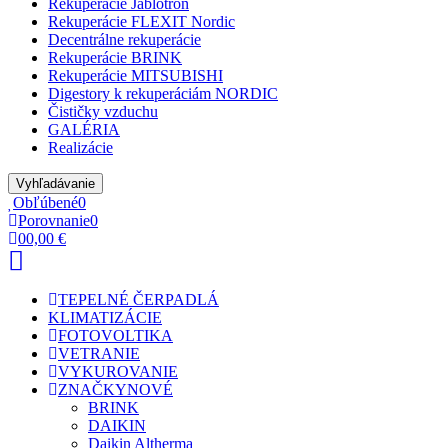
Rekuperácie Jablotron
Rekuperácie FLEXIT Nordic
Decentrálne rekuperácie
Rekuperácie BRINK
Rekuperácie MITSUBISHI
Digestory k rekuperáciám NORDIC
Čističky vzduchu
GALÉRIA
Realizácie
Vyhľadávanie
Obľúbené
0
Porovnanie
0
0
0,00 €
TEPELNÉ ČERPADLÁ
KLIMATIZÁCIE
FOTOVOLTIKA
VETRANIE
VYKUROVANIE
ZNAČKY
NOVÉ
BRINK
DAIKIN
Daikin Altherma