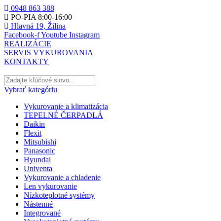
0948 863 388
PO-PIA 8:00-16:00
Hlavná 19, Žilina
Facebook-f
Youtube
Instagram
REALIZÁCIE
SERVIS VYKUROVANIA
KONTAKTY
Vybrať kategóriu
Vykurovanie a klimatizácia
TEPELNÉ ČERPADLÁ
Daikin
Flexit
Mitsubishi
Panasonic
Hyundai
Univenta
Vykurovanie a chladenie
Len vykurovanie
Nízkoteplotné systémy
Nástenné
Integrované