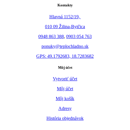
Kontakty
Hlavná 1152/19,
010 09 Žilina-Bytčica
0948 863 388
,
0903 054 763
ponuky@teplochladno.sk
GPS: 49.1792683, 18.7283682
Môj účet
Vytvoriť účet
Môj účet
Môj košík
Adresy
História objednávok