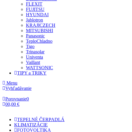
FLEXIT
FUJITSU
HYUNDAI
Jablotron
KRAJICZECH
MITSUBISHI
Panasonic
TeploChladno
Tigo
Trinasolar
Univenta
Vaillant
WATTSONIC
TIPY a TRIKY
Menu
Vyhľadávanie
Porovnanie
0
0
0,00 €
TEPELNÉ ČERPADLÁ
KLIMATIZÁCIE
FOTOVOLTIKA