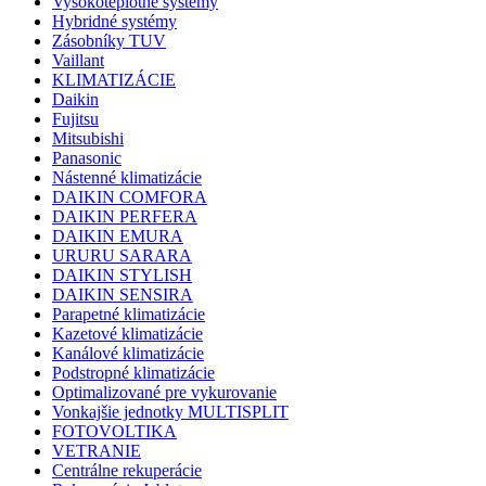
Vysokoteplotné systémy
Hybridné systémy
Zásobníky TUV
Vaillant
KLIMATIZÁCIE
Daikin
Fujitsu
Mitsubishi
Panasonic
Nástenné klimatizácie
DAIKIN COMFORA
DAIKIN PERFERA
DAIKIN EMURA
URURU SARARA
DAIKIN STYLISH
DAIKIN SENSIRA
Parapetné klimatizácie
Kazetové klimatizácie
Kanálové klimatizácie
Podstropné klimatizácie
Optimalizované pre vykurovanie
Vonkajšie jednotky MULTISPLIT
FOTOVOLTIKA
VETRANIE
Centrálne rekuperácie