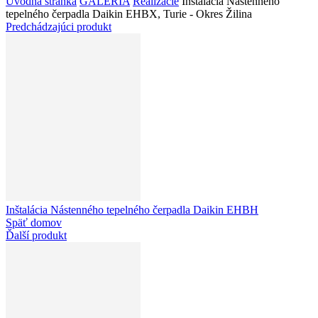
Úvodná stránka
GALÉRIA
Realizácie
Inštalácia Nástenného
tepelného čerpadla Daikin EHBX, Turie - Okres Žilina
Predchádzajúci produkt
Inštalácia Nástenného tepelného čerpadla Daikin EHBH
Späť domov
Ďalší produkt