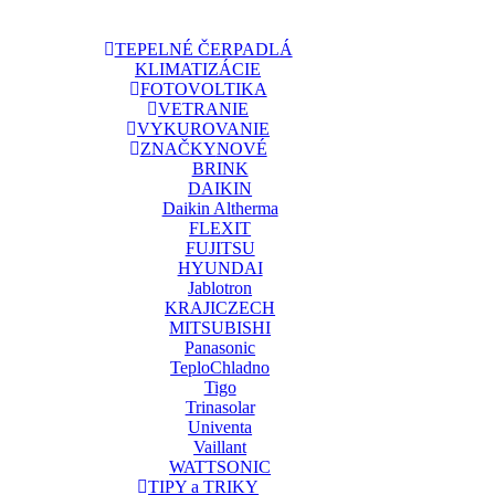
TEPELNÉ ČERPADLÁ
KLIMATIZÁCIE
FOTOVOLTIKA
VETRANIE
VYKUROVANIE
ZNAČKY
NOVÉ
BRINK
DAIKIN
Daikin Altherma
FLEXIT
FUJITSU
HYUNDAI
Jablotron
KRAJICZECH
MITSUBISHI
Panasonic
TeploChladno
Tigo
Trinasolar
Univenta
Vaillant
WATTSONIC
TIPY a TRIKY