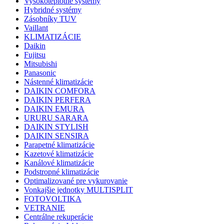
Vysokoteplotné systémy
Hybridné systémy
Zásobníky TUV
Vaillant
KLIMATIZÁCIE
Daikin
Fujitsu
Mitsubishi
Panasonic
Nástenné klimatizácie
DAIKIN COMFORA
DAIKIN PERFERA
DAIKIN EMURA
URURU SARARA
DAIKIN STYLISH
DAIKIN SENSIRA
Parapetné klimatizácie
Kazetové klimatizácie
Kanálové klimatizácie
Podstropné klimatizácie
Optimalizované pre vykurovanie
Vonkajšie jednotky MULTISPLIT
FOTOVOLTIKA
VETRANIE
Centrálne rekuperácie