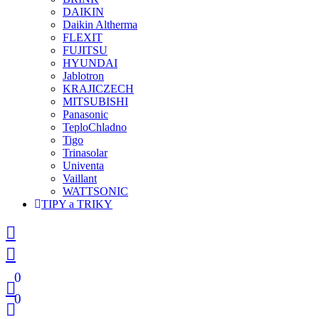
DAIKIN
Daikin Altherma
FLEXIT
FUJITSU
HYUNDAI
Jablotron
KRAJICZECH
MITSUBISHI
Panasonic
TeploChladno
Tigo
Trinasolar
Univenta
Vaillant
WATTSONIC
TIPY a TRIKY
0
0