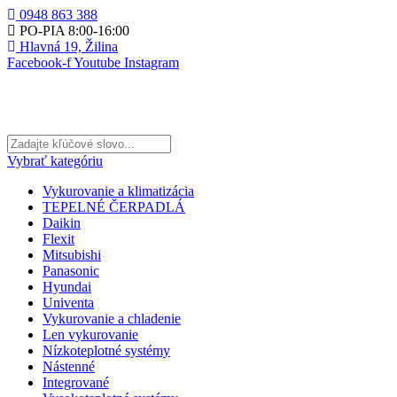
0948 863 388
PO-PIA 8:00-16:00
Hlavná 19, Žilina
Facebook-f
Youtube
Instagram
Vybrať kategóriu
Vykurovanie a klimatizácia
TEPELNÉ ČERPADLÁ
Daikin
Flexit
Mitsubishi
Panasonic
Hyundai
Univenta
Vykurovanie a chladenie
Len vykurovanie
Nízkoteplotné systémy
Nástenné
Integrované