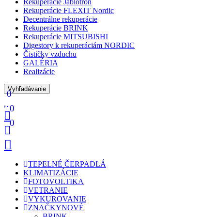
Rekuperácie Jablotron
Rekuperácie FLEXIT Nordic
Decentrálne rekuperácie
Rekuperácie BRINK
Rekuperácie MITSUBISHI
Digestory k rekuperáciám NORDIC
Čističky vzduchu
GALÉRIA
Realizácie
Vyhľadávanie
0
0
0
TEPELNÉ ČERPADLÁ
KLIMATIZÁCIE
FOTOVOLTIKA
VETRANIE
VYKUROVANIE
ZNAČKY
NOVÉ
BRINK