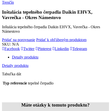
Trenčín
Inštalácia tepelného čerpadla Daikin EHVX,
Vavrečka - Okres Námestovo
Inštalácia tepelného čerpadla Daikin EHVX, Vavrečka - Okres
Námestovo
Pridať na porovnanie
Pridať k obľúbeným produktom
SKU:
N/A
Facebook
Twitter
Pinterest
Linkedin
Telegram
Detaily produktu
Detaily produktu
Tabuľka dát
Typ referencie
tepelné čerpadlo
Máte otázky k tomuto produktu?