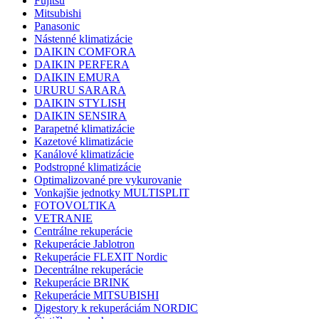
Zásobníky TUV
Vaillant
KLIMATIZÁCIE
Daikin
Fujitsu
Mitsubishi
Panasonic
Nástenné klimatizácie
DAIKIN COMFORA
DAIKIN PERFERA
DAIKIN EMURA
URURU SARARA
DAIKIN STYLISH
DAIKIN SENSIRA
Parapetné klimatizácie
Kazetové klimatizácie
Kanálové klimatizácie
Podstropné klimatizácie
Optimalizované pre vykurovanie
Vonkajšie jednotky MULTISPLIT
FOTOVOLTIKA
VETRANIE
Centrálne rekuperácie
Rekuperácie Jablotron
Rekuperácie FLEXIT Nordic