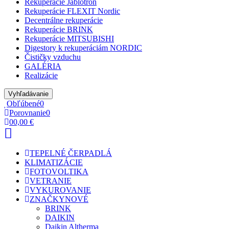
Rekuperácie Jablotron
Rekuperácie FLEXIT Nordic
Decentrálne rekuperácie
Rekuperácie BRINK
Rekuperácie MITSUBISHI
Digestory k rekuperáciám NORDIC
Čističky vzduchu
GALÉRIA
Realizácie
Vyhľadávanie
Obľúbené
0
Porovnanie
0
0
0,00 €
TEPELNÉ ČERPADLÁ
KLIMATIZÁCIE
FOTOVOLTIKA
VETRANIE
VYKUROVANIE
ZNAČKY
NOVÉ
BRINK
DAIKIN
Daikin Altherma