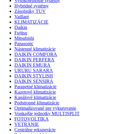
Vysokoteplotné systémy
Hybridné systémy
Zásobníky TUV
Vaillant
KLIMATIZÁCIE
Daikin
Fujitsu
Mitsubishi
Panasonic
Nástenné klimatizácie
DAIKIN COMFORA
DAIKIN PERFERA
DAIKIN EMURA
URURU SARARA
DAIKIN STYLISH
DAIKIN SENSIRA
Parapetné klimatizácie
Kazetové klimatizácie
Kanálové klimatizácie
Podstropné klimatizácie
Optimalizované pre vykurovanie
Vonkajšie jednotky MULTISPLIT
FOTOVOLTIKA
VETRANIE
Centrálne rekuperácie