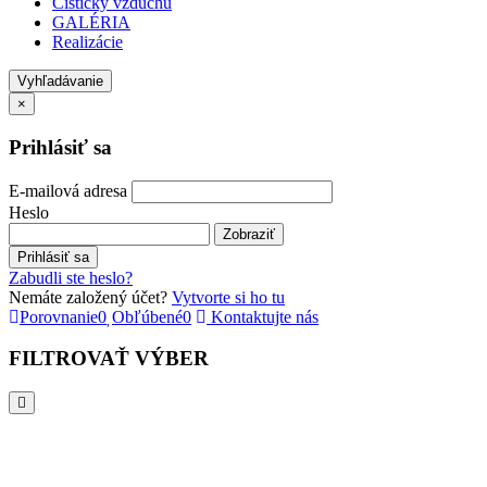
Decentrálne rekuperácie
Rekuperácie BRINK
Rekuperácie MITSUBISHI
Digestory k rekuperáciám NORDIC
Čističky vzduchu
GALÉRIA
Realizácie
Vyhľadávanie
×
Prihlásiť sa
E-mailová adresa
Heslo
Zobraziť
Prihlásiť sa
Zabudli ste heslo?
Nemáte založený účet?
Vytvorte si ho tu
Porovnanie
0
Obľúbené
0
Kontaktujte nás
FILTROVAŤ VÝBER