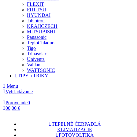
FLEXIT
FUJITSU
HYUNDAI
Jablotron
KRAJICZECH
MITSUBISHI
Panasonic
TeploChladno
Tigo
Trinasolar
Univenta
Vaillant
WATTSONIC
TIPY a TRIKY
Menu
Vyhľadávanie
Porovnanie
0
0
0,00 €
TEPELNÉ ČERPADLÁ
KLIMATIZÁCIE
FOTOVOLTIKA