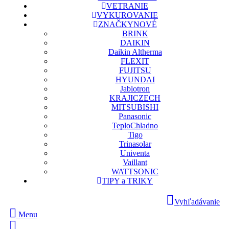
VETRANIE
VYKUROVANIE
ZNAČKY
NOVÉ
BRINK
DAIKIN
Daikin Altherma
FLEXIT
FUJITSU
HYUNDAI
Jablotron
KRAJICZECH
MITSUBISHI
Panasonic
TeploChladno
Tigo
Trinasolar
Univenta
Vaillant
WATTSONIC
TIPY a TRIKY
Vyhľadávanie
Menu