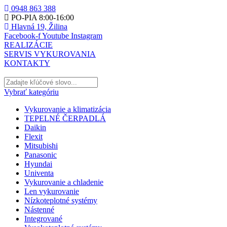
0948 863 388
PO-PIA 8:00-16:00
Hlavná 19, Žilina
Facebook-f
Youtube
Instagram
REALIZÁCIE
SERVIS VYKUROVANIA
KONTAKTY
Vybrať kategóriu
Vykurovanie a klimatizácia
TEPELNÉ ČERPADLÁ
Daikin
Flexit
Mitsubishi
Panasonic
Hyundai
Univenta
Vykurovanie a chladenie
Len vykurovanie
Nízkoteplotné systémy
Nástenné
Integrované