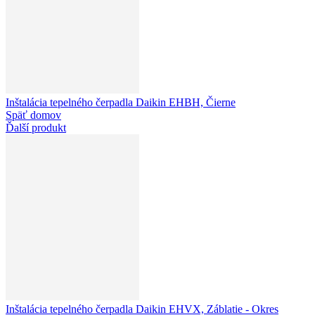
Inštalácia tepelného čerpadla Daikin EHBH, Čierne
Späť domov
Ďalší produkt
Inštalácia tepelného čerpadla Daikin EHVX, Záblatie - Okres