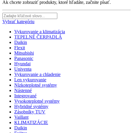
×
Vyhľadajte produkty
Ak chcete zobraziť produkty, ktoré hľadáte, začnite písať.
Vybrať kategóriu
Vykurovanie a klimatizácia
TEPELNÉ ČERPADLÁ
Daikin
Flexit
Mitsubishi
Panasonic
Hyundai
Univenta
Vykurovanie a chladenie
Len vykurovanie
Nízkoteplotné systémy
Nástenné
Integrované
Vysokoteplotné systémy
Hybridné systémy