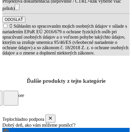
Projektová dokumentácia (nepovinné / CTRL+klik vyberie viac
príloh)
ODOSLAŤ

Súhlasím so spracovaním mojich osobných údajov v súlade s
nariadením EPaR EÚ 2016/679 o ochrane fyzických osôb pri
spracúvaní osobných údajov a o voľnom pohybe takýchto údajov,
ktorým sa zrušuje smernica 95/46/ES (všeobecné nariadenie o
ochrane údajov) a so zákonom č. 18/2018 Z. z. o ochrane osobných
údajov a o zmene a doplnení niektorých zákonov.
Ďalšie produkty z tejto kategórie
Load more
Teplochladno podpora
Dobrý deň, ako vám môžeme pomôcť?