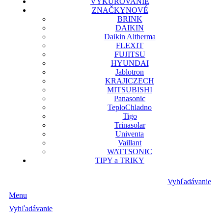
VYKUROVANIE
ZNAČKY
NOVÉ
BRINK
DAIKIN
Daikin Altherma
FLEXIT
FUJITSU
HYUNDAI
Jablotron
KRAJICZECH
MITSUBISHI
Panasonic
TeploChladno
Tigo
Trinasolar
Univenta
Vaillant
WATTSONIC
TIPY a TRIKY
Vyhľadávanie
Menu
Vyhľadávanie