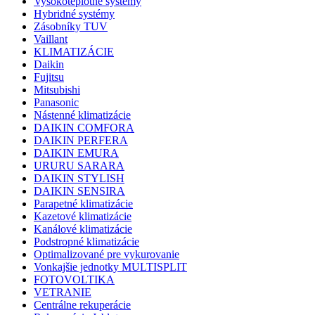
Vysokoteplotné systémy
Hybridné systémy
Zásobníky TUV
Vaillant
KLIMATIZÁCIE
Daikin
Fujitsu
Mitsubishi
Panasonic
Nástenné klimatizácie
DAIKIN COMFORA
DAIKIN PERFERA
DAIKIN EMURA
URURU SARARA
DAIKIN STYLISH
DAIKIN SENSIRA
Parapetné klimatizácie
Kazetové klimatizácie
Kanálové klimatizácie
Podstropné klimatizácie
Optimalizované pre vykurovanie
Vonkajšie jednotky MULTISPLIT
FOTOVOLTIKA
VETRANIE
Centrálne rekuperácie