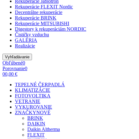
Rekuperácie Jablotron
Rekuperácie FLEXIT Nordic
Decentrálne rekuperácie
Rekuperácie BRINK
Rekuperácie MITSUBISHI
Digestory k rekuperáciám NORDIC
Čističky vzduchu
GALÉRIA
Realizácie
Vyhľadávanie
Obľúbené
0
Porovnanie
0
0
0,00 €
TEPELNÉ ČERPADLÁ
KLIMATIZÁCIE
FOTOVOLTIKA
VETRANIE
VYKUROVANIE
ZNAČKY
NOVÉ
BRINK
DAIKIN
Daikin Altherma
FLEXIT