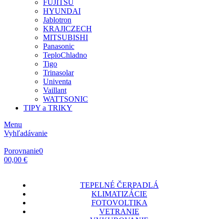
FUJITSU
HYUNDAI
Jablotron
KRAJICZECH
MITSUBISHI
Panasonic
TeploChladno
Tigo
Trinasolar
Univenta
Vaillant
WATTSONIC
TIPY a TRIKY
Menu
Vyhľadávanie
Porovnanie
0
0
0,00 €
TEPELNÉ ČERPADLÁ
KLIMATIZÁCIE
FOTOVOLTIKA
VETRANIE