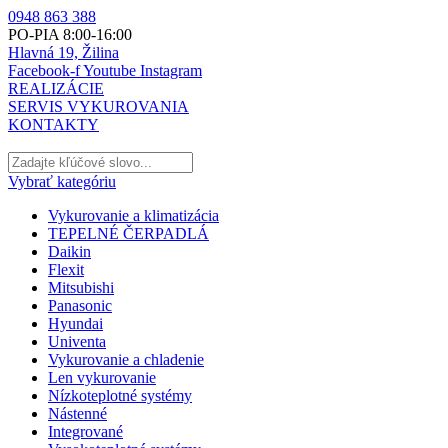
0948 863 388
PO-PIA 8:00-16:00
Hlavná 19, Žilina
Facebook-f
Youtube
Instagram
REALIZÁCIE
SERVIS VYKUROVANIA
KONTAKTY
Vybrať kategóriu
Vykurovanie a klimatizácia
TEPELNÉ ČERPADLÁ
Daikin
Flexit
Mitsubishi
Panasonic
Hyundai
Univenta
Vykurovanie a chladenie
Len vykurovanie
Nízkoteplotné systémy
Nástenné
Integrované