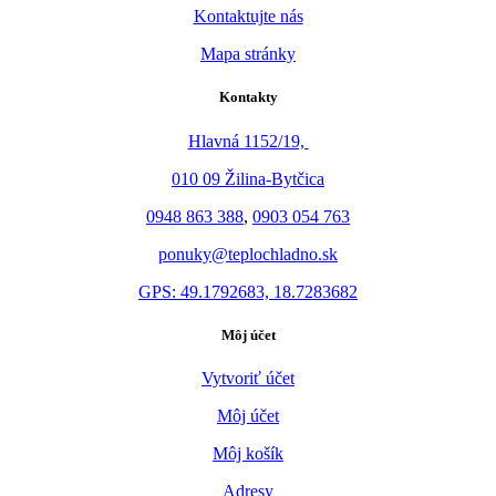
Kontaktujte nás
Mapa stránky
Kontakty
Hlavná 1152/19,
010 09 Žilina-Bytčica
0948 863 388
,
0903 054 763
ponuky@teplochladno.sk
GPS: 49.1792683, 18.7283682
Môj účet
Vytvoriť účet
Môj účet
Môj košík
Adresy