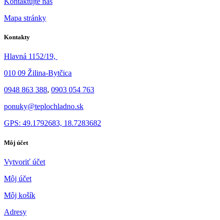
Kontaktujte nás
Mapa stránky
Kontakty
Hlavná 1152/19,
010 09 Žilina-Bytčica
0948 863 388
,
0903 054 763
ponuky@teplochladno.sk
GPS: 49.1792683, 18.7283682
Môj účet
Vytvoriť účet
Môj účet
Môj košík
Adresy