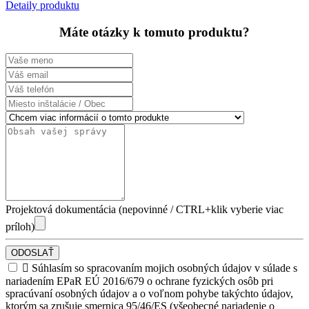
Detaily produktu
Máte otázky k tomuto produktu?
Projektová dokumentácia (nepovinné / CTRL+klik vyberie viac
príloh)
ODOSLAŤ

Súhlasím so spracovaním mojich osobných údajov v súlade s
nariadením EPaR EÚ 2016/679 o ochrane fyzických osôb pri
spracúvaní osobných údajov a o voľnom pohybe takýchto údajov,
ktorým sa zrušuje smernica 95/46/ES (všeobecné nariadenie o