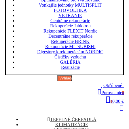
Vonkajšie jednotky MULTISPLIT
FOTOVOLTIKA
VETRANIE
Centrálne rekuperácie
Rekuperácie Jablotron
Rekuperácie FLEXIT Nordic
Decentrálne rekuperácie
Rekuperácie BRINK
Rekuperácie MITSUBISHI
Digestory k rekuperáciám NORDIC
Čističky vzduchu
GALÉRIA
Realizácie
Vyhľadávanie
Obľúbené
0
Porovnanie
0
0,00 €
0
TEPELNÉ ČERPADLÁ
KLIMATIZÁCIE