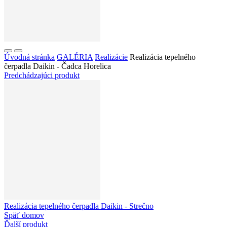
Úvodná stránka
GALÉRIA
Realizácie
Realizácia tepelného
čerpadla Daikin - Čadca Horelica
Predchádzajúci produkt
Realizácia tepelného čerpadla Daikin - Strečno
Späť domov
Ďalší produkt