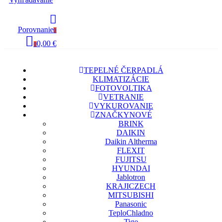
Porovnanie
0
0,00 €
0
TEPELNÉ ČERPADLÁ
KLIMATIZÁCIE
FOTOVOLTIKA
VETRANIE
VYKUROVANIE
ZNAČKY
NOVÉ
BRINK
DAIKIN
Daikin Altherma
FLEXIT
FUJITSU
HYUNDAI
Jablotron
KRAJICZECH
MITSUBISHI
Panasonic
TeploChladno
Tigo