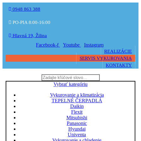
0948 863 388
PO-PIA 8:00-16:00
Hlavná 19, Žilina
Facebook-f
Youtube
Instagram
REALIZÁCIE
SERVIS VYKUROVANIA
KONTAKTY
Vybrať kategóriu
Vykurovanie a klimatizácia
TEPELNÉ ČERPADLÁ
Daikin
Flexit
Mitsubishi
Panasonic
Hyundai
Univenta
Vykurovanie a chladenie