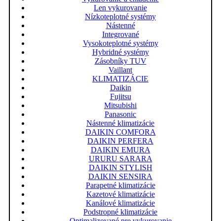
Len vykurovanie
Nízkoteplotné systémy
Nástenné
Integrované
Vysokoteplotné systémy
Hybridné systémy
Zásobníky TUV
Vaillant
KLIMATIZÁCIE
Daikin
Fujitsu
Mitsubishi
Panasonic
Nástenné klimatizácie
DAIKIN COMFORA
DAIKIN PERFERA
DAIKIN EMURA
URURU SARARA
DAIKIN STYLISH
DAIKIN SENSIRA
Parapetné klimatizácie
Kazetové klimatizácie
Kanálové klimatizácie
Podstropné klimatizácie
Optimalizované pre vykurovanie