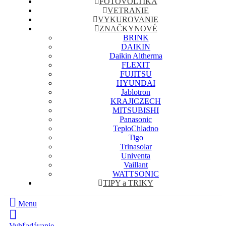
FOTOVOLTIKA
VETRANIE
VYKUROVANIE
ZNAČKY
NOVÉ
BRINK
DAIKIN
Daikin Altherma
FLEXIT
FUJITSU
HYUNDAI
Jablotron
KRAJICZECH
MITSUBISHI
Panasonic
TeploChladno
Tigo
Trinasolar
Univenta
Vaillant
WATTSONIC
TIPY a TRIKY
Menu
Vyhľadávanie