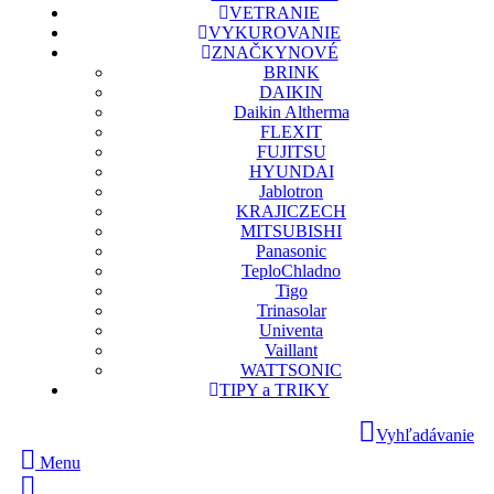
VETRANIE
VYKUROVANIE
ZNAČKY
NOVÉ
BRINK
DAIKIN
Daikin Altherma
FLEXIT
FUJITSU
HYUNDAI
Jablotron
KRAJICZECH
MITSUBISHI
Panasonic
TeploChladno
Tigo
Trinasolar
Univenta
Vaillant
WATTSONIC
TIPY a TRIKY
Vyhľadávanie
Menu