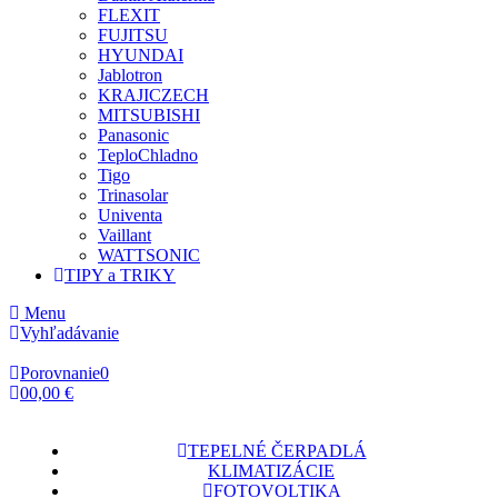
FLEXIT
FUJITSU
HYUNDAI
Jablotron
KRAJICZECH
MITSUBISHI
Panasonic
TeploChladno
Tigo
Trinasolar
Univenta
Vaillant
WATTSONIC
TIPY a TRIKY
Menu
Vyhľadávanie
Porovnanie
0
0
0,00 €
TEPELNÉ ČERPADLÁ
KLIMATIZÁCIE
FOTOVOLTIKA