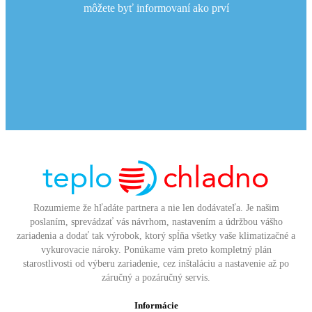
môžete byť informovaní ako prví
Rozumieme že hľadáte partnera a nie len dodávateľa. Je našim
poslaním, sprevádzať vás návrhom, nastavením a údržbou vášho
zariadenia a dodať tak výrobok, ktorý spĺňa všetky vaše klimatizačné a
vykurovacie nároky. Ponúkame vám preto kompletný plán
starostlivosti od výberu zariadenie, cez inštaláciu a nastavenie až po
záručný a pozáručný servis.
Informácie