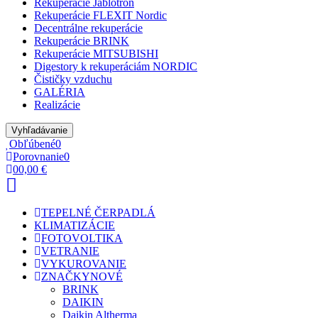
Rekuperácie Jablotron
Rekuperácie FLEXIT Nordic
Decentrálne rekuperácie
Rekuperácie BRINK
Rekuperácie MITSUBISHI
Digestory k rekuperáciám NORDIC
Čističky vzduchu
GALÉRIA
Realizácie
Vyhľadávanie
Obľúbené
0
Porovnanie
0
0
0,00 €
TEPELNÉ ČERPADLÁ
KLIMATIZÁCIE
FOTOVOLTIKA
VETRANIE
VYKUROVANIE
ZNAČKY
NOVÉ
BRINK
DAIKIN
Daikin Altherma