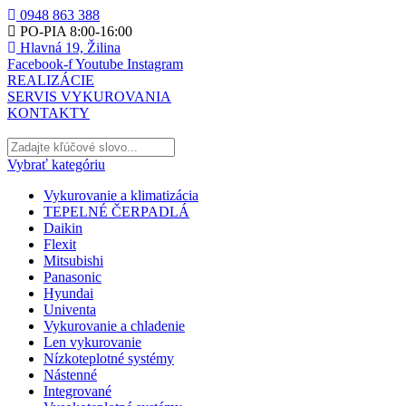
0948 863 388
PO-PIA 8:00-16:00
Hlavná 19, Žilina
Facebook-f
Youtube
Instagram
REALIZÁCIE
SERVIS VYKUROVANIA
KONTAKTY
Vybrať kategóriu
Vykurovanie a klimatizácia
TEPELNÉ ČERPADLÁ
Daikin
Flexit
Mitsubishi
Panasonic
Hyundai
Univenta
Vykurovanie a chladenie
Len vykurovanie
Nízkoteplotné systémy
Nástenné
Integrované