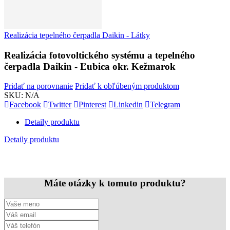
Realizácia tepelného čerpadla Daikin - Látky
Realizácia fotovoltického systému a tepelného
čerpadla Daikin - Ľubica okr. Kežmarok
Pridať na porovnanie
Pridať k obľúbeným produktom
SKU:
N/A
Facebook
Twitter
Pinterest
Linkedin
Telegram
Detaily produktu
Detaily produktu
Máte otázky k tomuto produktu?