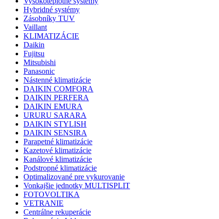
Vysokoteplotné systémy
Hybridné systémy
Zásobníky TUV
Vaillant
KLIMATIZÁCIE
Daikin
Fujitsu
Mitsubishi
Panasonic
Nástenné klimatizácie
DAIKIN COMFORA
DAIKIN PERFERA
DAIKIN EMURA
URURU SARARA
DAIKIN STYLISH
DAIKIN SENSIRA
Parapetné klimatizácie
Kazetové klimatizácie
Kanálové klimatizácie
Podstropné klimatizácie
Optimalizované pre vykurovanie
Vonkajšie jednotky MULTISPLIT
FOTOVOLTIKA
VETRANIE
Centrálne rekuperácie