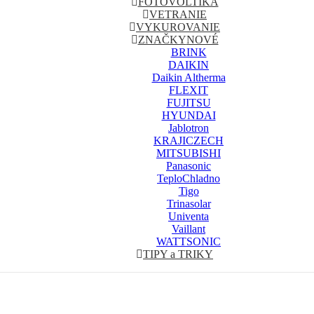
FOTOVOLTIKA
VETRANIE
VYKUROVANIE
ZNAČKY
NOVÉ
BRINK
DAIKIN
Daikin Altherma
FLEXIT
FUJITSU
HYUNDAI
Jablotron
KRAJICZECH
MITSUBISHI
Panasonic
TeploChladno
Tigo
Trinasolar
Univenta
Vaillant
WATTSONIC
TIPY a TRIKY