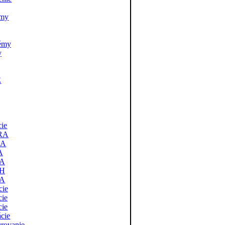
émy
témy
y
E
cie
RA
RA
A
A
SH
RA
cie
cie
cie
ácie
urovanie