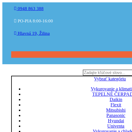
0948 863 388
PO-PIA 8:00-16:00
Hlavná 19, Žilina
Vybrať kategóriu
Vykurovanie a klimati
TEPELNÉ ČERPA
Daikin
Flexit
Mitsubishi
Panasonic
Hyundai
Univenta
Vykurovanie a chlad