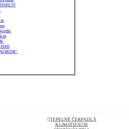
LTISPLIT
A
cie
ron
Nordic
ácie
NK
BISHI
ám NORDIC
u
TEPELNÉ ČERPADLÁ
KLIMATIZÁCIE