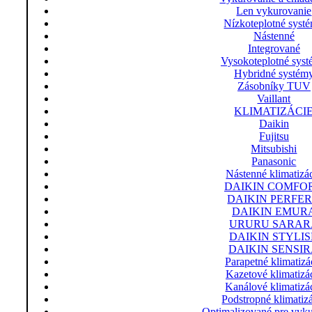
Len vykurovanie
Nízkoteplotné syst
Nástenné
Integrované
Vysokoteplotné sys
Hybridné systém
Zásobníky TUV
Vaillant
KLIMATIZÁCI
Daikin
Fujitsu
Mitsubishi
Panasonic
Nástenné klimatizá
DAIKIN COMFO
DAIKIN PERFE
DAIKIN EMUR
URURU SARAR
DAIKIN STYLI
DAIKIN SENSI
Parapetné klimatizá
Kazetové klimatizá
Kanálové klimatizá
Podstropné klimatiz
Optimalizované pre vyk