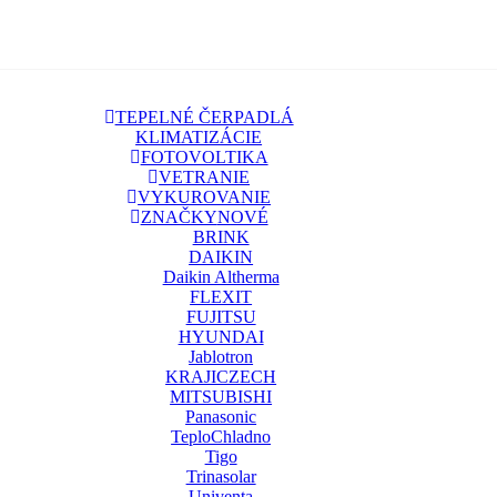
TEPELNÉ ČERPADLÁ
KLIMATIZÁCIE
FOTOVOLTIKA
VETRANIE
VYKUROVANIE
ZNAČKY
NOVÉ
BRINK
DAIKIN
Daikin Altherma
FLEXIT
FUJITSU
HYUNDAI
Jablotron
KRAJICZECH
MITSUBISHI
Panasonic
TeploChladno
Tigo
Trinasolar
Univenta