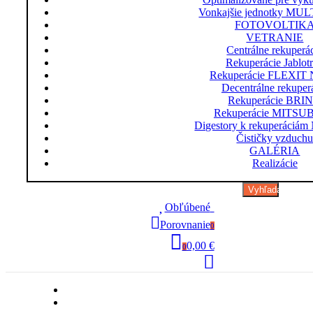
Vonkajšie jednotky MU
FOTOVOLTIK
VETRANIE
Centrálne rekuperá
Rekuperácie Jablot
Rekuperácie FLEXIT 
Decentrálne rekuper
Rekuperácie BRI
Rekuperácie MITSU
Digestory k rekuperáci
Čističky vzduch
GALÉRIA
Realizácie
Vyhľadávanie
Obľúbené
0
Porovnanie
0
0,00 €
0