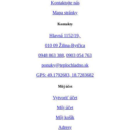
Kontaktujte nás
Mapa stránky
Kontakty
Hlavná 1152/19,
010 09 Žilina-Bytčica
0948 863 388
,
0903 054 763
ponuky@teplochladno.sk
GPS: 49.1792683, 18.7283682
Môj účet
Vytvoriť účet
Môj účet
Môj košík
Adresy