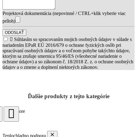
Projektová dokumentácia (nepovinné / CTRL+klik vyberie viac
príloh)
ODOSLAŤ

Súhlasím so spracovaním mojich osobných údajov v súlade s
nariadením EPaR EÚ 2016/679 o ochrane fyzických osôb pri
spracúvaní osobných údajov a o voľnom pohybe takýchto údajov,
ktorým sa zrušuje smernica 95/46/ES (všeobecné nariadenie o
ochrane údajov) a so zákonom č. 18/2018 Z. z. o ochrane osobných
údajov a o zmene a doplnení niektorých zákonov.
Ďalšie produkty z tejto kategórie
Load more
Teplochladno podpora