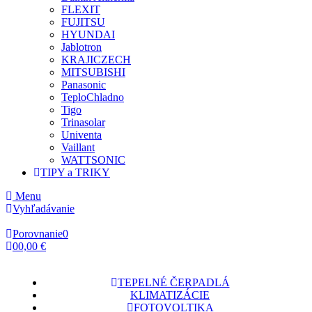
FLEXIT
FUJITSU
HYUNDAI
Jablotron
KRAJICZECH
MITSUBISHI
Panasonic
TeploChladno
Tigo
Trinasolar
Univenta
Vaillant
WATTSONIC
TIPY a TRIKY
Menu
Vyhľadávanie
Porovnanie
0
0
0,00 €
TEPELNÉ ČERPADLÁ
KLIMATIZÁCIE
FOTOVOLTIKA