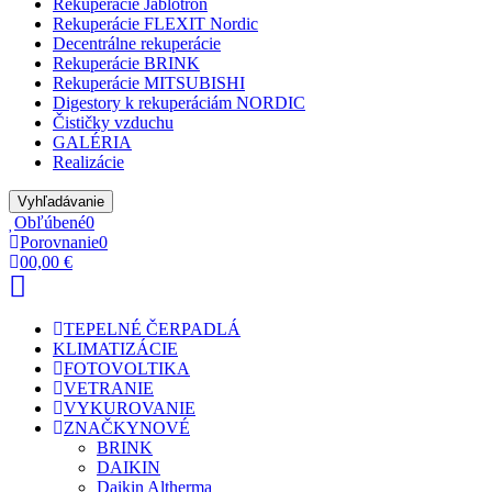
Rekuperácie Jablotron
Rekuperácie FLEXIT Nordic
Decentrálne rekuperácie
Rekuperácie BRINK
Rekuperácie MITSUBISHI
Digestory k rekuperáciám NORDIC
Čističky vzduchu
GALÉRIA
Realizácie
Vyhľadávanie
Obľúbené
0
Porovnanie
0
0
0,00 €
TEPELNÉ ČERPADLÁ
KLIMATIZÁCIE
FOTOVOLTIKA
VETRANIE
VYKUROVANIE
ZNAČKY
NOVÉ
BRINK
DAIKIN
Daikin Altherma