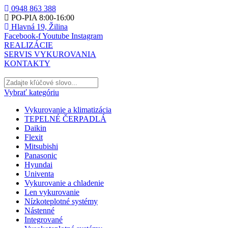
0948 863 388
PO-PIA 8:00-16:00
Hlavná 19, Žilina
Facebook-f
Youtube
Instagram
REALIZÁCIE
SERVIS VYKUROVANIA
KONTAKTY
Vybrať kategóriu
Vykurovanie a klimatizácia
TEPELNÉ ČERPADLÁ
Daikin
Flexit
Mitsubishi
Panasonic
Hyundai
Univenta
Vykurovanie a chladenie
Len vykurovanie
Nízkoteplotné systémy
Nástenné
Integrované