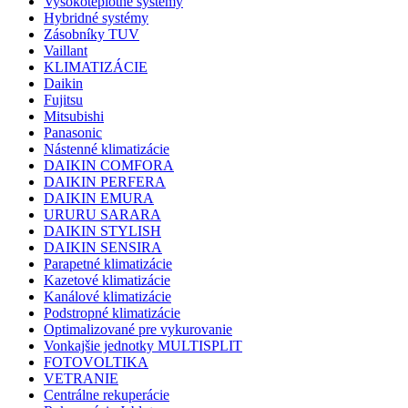
Vysokoteplotné systémy
Hybridné systémy
Zásobníky TUV
Vaillant
KLIMATIZÁCIE
Daikin
Fujitsu
Mitsubishi
Panasonic
Nástenné klimatizácie
DAIKIN COMFORA
DAIKIN PERFERA
DAIKIN EMURA
URURU SARARA
DAIKIN STYLISH
DAIKIN SENSIRA
Parapetné klimatizácie
Kazetové klimatizácie
Kanálové klimatizácie
Podstropné klimatizácie
Optimalizované pre vykurovanie
Vonkajšie jednotky MULTISPLIT
FOTOVOLTIKA
VETRANIE
Centrálne rekuperácie