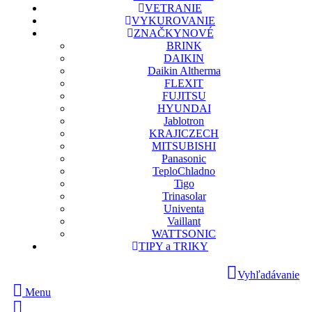
VETRANIE
VYKUROVANIE
ZNAČKY
NOVÉ
BRINK
DAIKIN
Daikin Altherma
FLEXIT
FUJITSU
HYUNDAI
Jablotron
KRAJICZECH
MITSUBISHI
Panasonic
TeploChladno
Tigo
Trinasolar
Univenta
Vaillant
WATTSONIC
TIPY a TRIKY
Vyhľadávanie
Menu