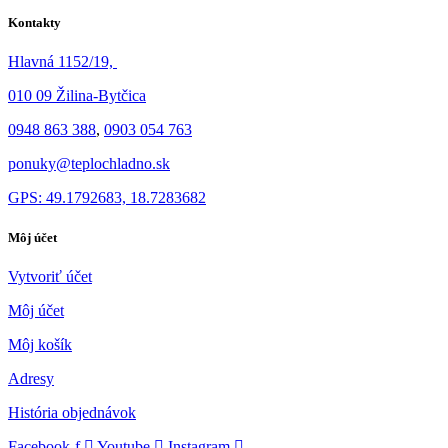
Kontakty
Hlavná 1152/19,
010 09 Žilina-Bytčica
0948 863 388
,
0903 054 763
ponuky@teplochladno.sk
GPS: 49.1792683, 18.7283682
Môj účet
Vytvoriť účet
Môj účet
Môj košík
Adresy
História objednávok
Facebook-f
Youtube
Instagram