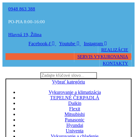
0948 863 388
PO-PIA 8:00-16:00
Hlavná 19, Žilina
Facebook-f
Youtube
Instagram
REALIZÁCIE
SERVIS VYKUROVANIA
KONTAKTY
Vybrať kategóriu
Vykurovanie a klimatizácia
TEPELNÉ ČERPADLÁ
Daikin
Flexit
Mitsubishi
Panasonic
Hyundai
Univenta
Vykurovanie a chladenie