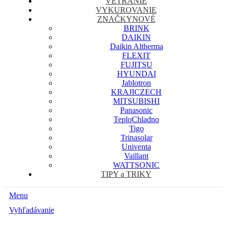
VETRANIE
VYKUROVANIE
ZNAČKY
NOVÉ
BRINK
DAIKIN
Daikin Altherma
FLEXIT
FUJITSU
HYUNDAI
Jablotron
KRAJICZECH
MITSUBISHI
Panasonic
TeploChladno
Tigo
Trinasolar
Univenta
Vaillant
WATTSONIC
TIPY a TRIKY
Menu
Vyhľadávanie