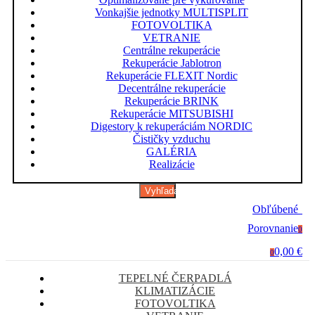
Vonkajšie jednotky MULTISPLIT
FOTOVOLTIKA
VETRANIE
Centrálne rekuperácie
Rekuperácie Jablotron
Rekuperácie FLEXIT Nordic
Decentrálne rekuperácie
Rekuperácie BRINK
Rekuperácie MITSUBISHI
Digestory k rekuperáciám NORDIC
Čističky vzduchu
GALÉRIA
Realizácie
Vyhľadávanie
Obľúbené
0
Porovnanie
0
0,00 €
0
TEPELNÉ ČERPADLÁ
KLIMATIZÁCIE
FOTOVOLTIKA