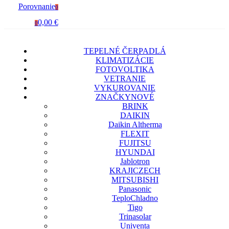
Porovnanie
0
0,00 €
0
TEPELNÉ ČERPADLÁ
KLIMATIZÁCIE
FOTOVOLTIKA
VETRANIE
VYKUROVANIE
ZNAČKY
NOVÉ
BRINK
DAIKIN
Daikin Altherma
FLEXIT
FUJITSU
HYUNDAI
Jablotron
KRAJICZECH
MITSUBISHI
Panasonic
TeploChladno
Tigo
Trinasolar
Univenta