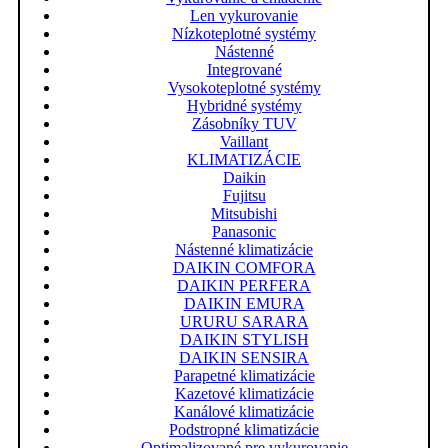
Len vykurovanie
Nízkoteplotné systémy
Nástenné
Integrované
Vysokoteplotné systémy
Hybridné systémy
Zásobníky TUV
Vaillant
KLIMATIZÁCIE
Daikin
Fujitsu
Mitsubishi
Panasonic
Nástenné klimatizácie
DAIKIN COMFORA
DAIKIN PERFERA
DAIKIN EMURA
URURU SARARA
DAIKIN STYLISH
DAIKIN SENSIRA
Parapetné klimatizácie
Kazetové klimatizácie
Kanálové klimatizácie
Podstropné klimatizácie
Optimalizované pre vykurovanie