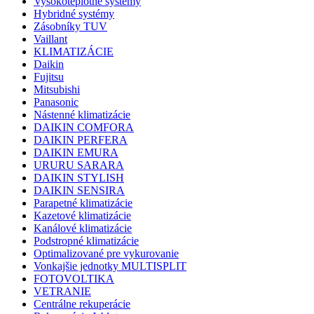
Vysokoteplotné systémy
Hybridné systémy
Zásobníky TUV
Vaillant
KLIMATIZÁCIE
Daikin
Fujitsu
Mitsubishi
Panasonic
Nástenné klimatizácie
DAIKIN COMFORA
DAIKIN PERFERA
DAIKIN EMURA
URURU SARARA
DAIKIN STYLISH
DAIKIN SENSIRA
Parapetné klimatizácie
Kazetové klimatizácie
Kanálové klimatizácie
Podstropné klimatizácie
Optimalizované pre vykurovanie
Vonkajšie jednotky MULTISPLIT
FOTOVOLTIKA
VETRANIE
Centrálne rekuperácie