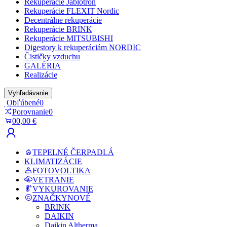
Rekuperácie Jablotron
Rekuperácie FLEXIT Nordic
Decentrálne rekuperácie
Rekuperácie BRINK
Rekuperácie MITSUBISHI
Digestory k rekuperáciám NORDIC
Čističky vzduchu
GALÉRIA
Realizácie
Vyhľadávanie
Obľúbené
0
Porovnanie
0
0
0,00 €
TEPELNÉ ČERPADLÁ
KLIMATIZÁCIE
FOTOVOLTIKA
VETRANIE
VYKUROVANIE
ZNAČKY
NOVÉ
BRINK
DAIKIN
Daikin Altherma