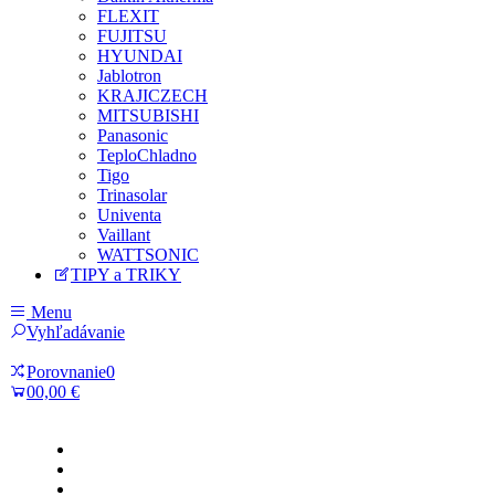
FLEXIT
FUJITSU
HYUNDAI
Jablotron
KRAJICZECH
MITSUBISHI
Panasonic
TeploChladno
Tigo
Trinasolar
Univenta
Vaillant
WATTSONIC
TIPY a TRIKY
Menu
Vyhľadávanie
Porovnanie
0
0
0,00 €