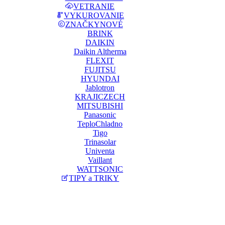
VETRANIE
VYKUROVANIE
ZNAČKY
NOVÉ
BRINK
DAIKIN
Daikin Altherma
FLEXIT
FUJITSU
HYUNDAI
Jablotron
KRAJICZECH
MITSUBISHI
Panasonic
TeploChladno
Tigo
Trinasolar
Univenta
Vaillant
WATTSONIC
TIPY a TRIKY