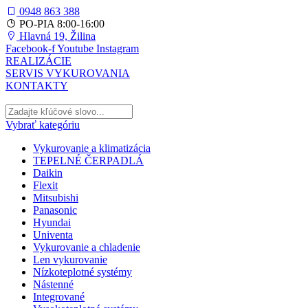
0948 863 388
PO-PIA 8:00-16:00
Hlavná 19, Žilina
Facebook-f
Youtube
Instagram
REALIZÁCIE
SERVIS VYKUROVANIA
KONTAKTY
Vybrať kategóriu
Vykurovanie a klimatizácia
TEPELNÉ ČERPADLÁ
Daikin
Flexit
Mitsubishi
Panasonic
Hyundai
Univenta
Vykurovanie a chladenie
Len vykurovanie
Nízkoteplotné systémy
Nástenné
Integrované