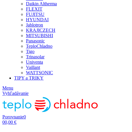
Daikin Altherma
FLEXIT
FUJITSU
HYUNDAI
Jablotron
KRAJICZECH
MITSUBISHI
Panasonic
TeploChladno
Tigo
Trinasolar
Univenta
Vaillant
WATTSONIC
TIPY a TRIKY
Menu
Vyhľadávanie
Porovnanie
0
0
0,00 €