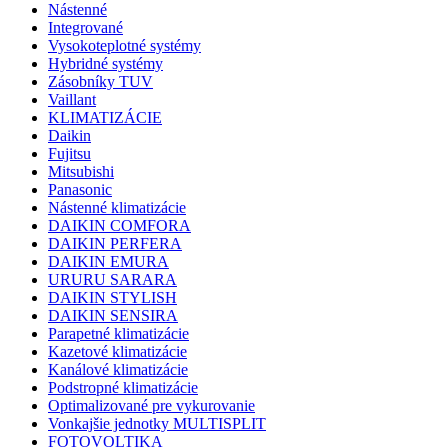
Nástenné
Integrované
Vysokoteplotné systémy
Hybridné systémy
Zásobníky TUV
Vaillant
KLIMATIZÁCIE
Daikin
Fujitsu
Mitsubishi
Panasonic
Nástenné klimatizácie
DAIKIN COMFORA
DAIKIN PERFERA
DAIKIN EMURA
URURU SARARA
DAIKIN STYLISH
DAIKIN SENSIRA
Parapetné klimatizácie
Kazetové klimatizácie
Kanálové klimatizácie
Podstropné klimatizácie
Optimalizované pre vykurovanie
Vonkajšie jednotky MULTISPLIT
FOTOVOLTIKA