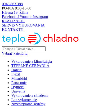
0948 863 388
PO-PIA 8:00-16:00
Hlavná 19, Žilina
Facebook-f
Youtube
Instagram
REALIZÁCIE
SERVIS VYKUROVANIA
KONTAKTY
Vybrať kategóriu
Vykurovanie a klimatizácia
TEPELNÉ ČERPADLÁ
Daikin
Flexit
Mitsubishi
Panasonic
Hyundai
Univenta
Vykurovanie a chladenie
Len vykurovanie
Nízkoteplotné systémy