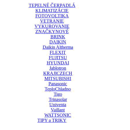
TEPELNÉ ČERPADLÁ
KLIMATIZÁCIE
FOTOVOLTIKA
VETRANIE
VYKUROVANIE
ZNAČKY
NOVÉ
BRINK
DAIKIN
Daikin Altherma
FLEXIT
FUJITSU
HYUNDAI
Jablotron
KRAJICZECH
MITSUBISHI
Panasonic
TeploChladno
Tigo
Trinasolar
Univenta
Vaillant
WATTSONIC
TIPY a TRIKY