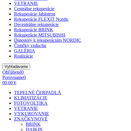
VETRANIE
Centrálne rekuperácie
Rekuperácie Jablotron
Rekuperácie FLEXIT Nordic
Decentrálne rekuperácie
Rekuperácie BRINK
Rekuperácie MITSUBISHI
Digestory k rekuperáciám NORDIC
Čističky vzduchu
GALÉRIA
Realizácie
Vyhľadávanie
Obľúbené
0
Porovnanie
0
0
0,00 €
TEPELNÉ ČERPADLÁ
KLIMATIZÁCIE
FOTOVOLTIKA
VETRANIE
VYKUROVANIE
ZNAČKY
NOVÉ
BRINK
DAIKIN