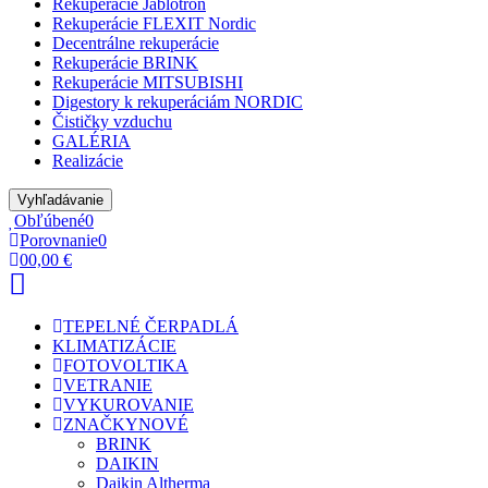
Rekuperácie Jablotron
Rekuperácie FLEXIT Nordic
Decentrálne rekuperácie
Rekuperácie BRINK
Rekuperácie MITSUBISHI
Digestory k rekuperáciám NORDIC
Čističky vzduchu
GALÉRIA
Realizácie
Vyhľadávanie
Obľúbené
0
Porovnanie
0
0
0,00 €
TEPELNÉ ČERPADLÁ
KLIMATIZÁCIE
FOTOVOLTIKA
VETRANIE
VYKUROVANIE
ZNAČKY
NOVÉ
BRINK
DAIKIN
Daikin Altherma