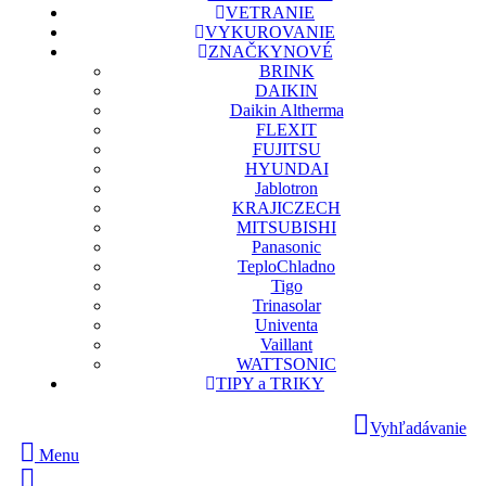
VETRANIE
VYKUROVANIE
ZNAČKY
NOVÉ
BRINK
DAIKIN
Daikin Altherma
FLEXIT
FUJITSU
HYUNDAI
Jablotron
KRAJICZECH
MITSUBISHI
Panasonic
TeploChladno
Tigo
Trinasolar
Univenta
Vaillant
WATTSONIC
TIPY a TRIKY
Vyhľadávanie
Menu