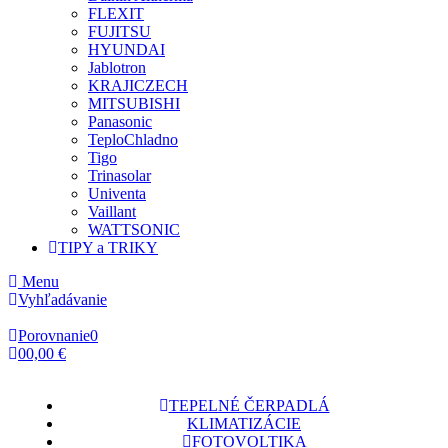
FLEXIT
FUJITSU
HYUNDAI
Jablotron
KRAJICZECH
MITSUBISHI
Panasonic
TeploChladno
Tigo
Trinasolar
Univenta
Vaillant
WATTSONIC
TIPY a TRIKY
Menu
Vyhľadávanie
Porovnanie
0
0
0,00 €
TEPELNÉ ČERPADLÁ
KLIMATIZÁCIE
FOTOVOLTIKA