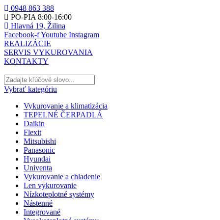
0948 863 388
PO-PIA 8:00-16:00
Hlavná 19, Žilina
Facebook-f
Youtube
Instagram
REALIZÁCIE
SERVIS VYKUROVANIA
KONTAKTY
Vybrať kategóriu
Vykurovanie a klimatizácia
TEPELNÉ ČERPADLÁ
Daikin
Flexit
Mitsubishi
Panasonic
Hyundai
Univenta
Vykurovanie a chladenie
Len vykurovanie
Nízkoteplotné systémy
Nástenné
Integrované