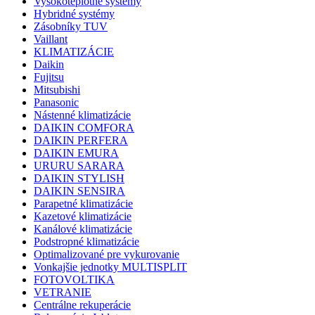
Vysokoteplotné systémy
Hybridné systémy
Zásobníky TUV
Vaillant
KLIMATIZÁCIE
Daikin
Fujitsu
Mitsubishi
Panasonic
Nástenné klimatizácie
DAIKIN COMFORA
DAIKIN PERFERA
DAIKIN EMURA
URURU SARARA
DAIKIN STYLISH
DAIKIN SENSIRA
Parapetné klimatizácie
Kazetové klimatizácie
Kanálové klimatizácie
Podstropné klimatizácie
Optimalizované pre vykurovanie
Vonkajšie jednotky MULTISPLIT
FOTOVOLTIKA
VETRANIE
Centrálne rekuperácie